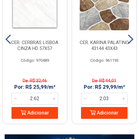
CER. CERBRAS LISBOA
CER. KARINA PALATINO
CINZA HD 57X57
43144 43X43
Código: 970489
Código: 961193
De: R$ 32,46
De: R$ 44,01
Por: R$ 25,99/m²
Por: R$ 29,99/m²
Adicionar
Adicionar