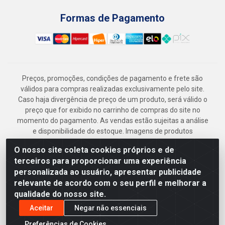
Formas de Pagamento
Preços, promoções, condições de pagamento e frete são
válidos para compras realizadas exclusivamente pelo site.
Caso haja divergência de preço de um produto, será válido o
preço que for exibido no carrinho de compras do site no
momento do pagamento. As vendas estão sujeitas a análise
e disponibilidade do estoque. Imagens de produtos
meramente ilustrativas.
O nosso site coleta cookies próprios e de
Armazém Jenipapo Materiais de Construção em Geral
terceiros para proporcionar uma experiência
LTDA - Rua das Flores, 2691 - Guabiraba, Recife/PE - CEP
personalizada ao usuário, apresentar publicidade
52.291-630 - CNPJ 41.097.379/0001-
relevante de acordo com o seu perfil e melhorar a
qualidade do nosso site.
Aceitar
Negar não essenciais
Preferências de Cookies