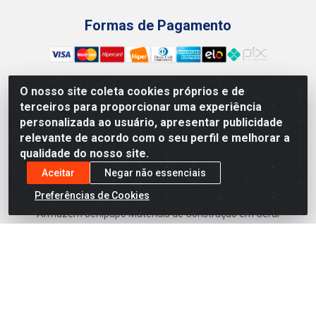
Formas de Pagamento
O nosso site coleta cookies próprios e de
terceiros para proporcionar uma experiência
Preços, promoções, condições de pagamento e frete são
personalizada ao usuário, apresentar publicidade
válidos para compras realizadas exclusivamente pelo site.
relevante de acordo com o seu perfil e melhorar a
Caso haja divergência de preço de um produto, será válido o
qualidade do nosso site.
preço que for exibido no carrinho de compras do site no
momento do pagamento. As vendas estão sujeitas a análise
Aceitar
Negar não essenciais
e disponibilidade do estoque. Imagens de produtos
Preferências de Cookies
meramente ilustrativas.
Armazém Jenipapo Materiais de Construção em Geral
LTDA - Rua das Flores, 2691 - Guabiraba, Recife/PE - CEP
52.291-630 - CNPJ 41.097.379/0001-