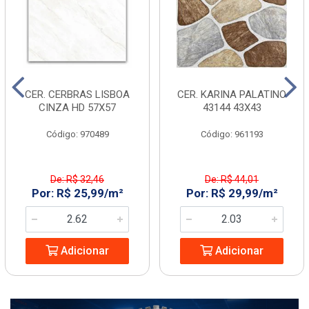
CER. CERBRAS LISBOA
CER. KARINA PALATINO
CINZA HD 57X57
43144 43X43
Código: 970489
Código: 961193
De: R$ 32,46
De: R$ 44,01
Por: R$ 25,99/m²
Por: R$ 29,99/m²
Adicionar
Adicionar