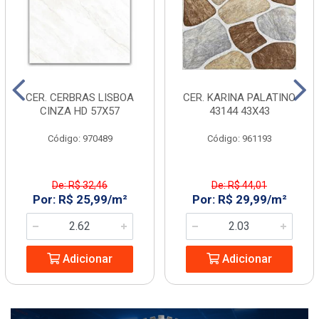
CER. CERBRAS LISBOA
CER. KARINA PALATINO
CINZA HD 57X57
43144 43X43
Código: 970489
Código: 961193
De: R$ 32,46
De: R$ 44,01
Por: R$ 25,99/m²
Por: R$ 29,99/m²
Adicionar
Adicionar