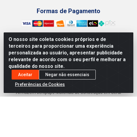
Formas de Pagamento
O nosso site coleta cookies próprios e de
terceiros para proporcionar uma experiência
Preços, promoções, condições de pagamento e frete são
personalizada ao usuário, apresentar publicidade
válidos para compras realizadas exclusivamente pelo site.
relevante de acordo com o seu perfil e melhorar a
Caso haja divergência de preço de um produto, será válido o
qualidade do nosso site.
preço que for exibido no carrinho de compras do site no
momento do pagamento. As vendas estão sujeitas a análise
Aceitar
Negar não essenciais
e disponibilidade do estoque. Imagens de produtos
Preferências de Cookies
meramente ilustrativas.
Armazém Jenipapo Materiais de Construção em Geral
LTDA - Rua das Flores, 2691 - Guabiraba, Recife/PE - CEP
52.291-630 - CNPJ 41.097.379/0001-