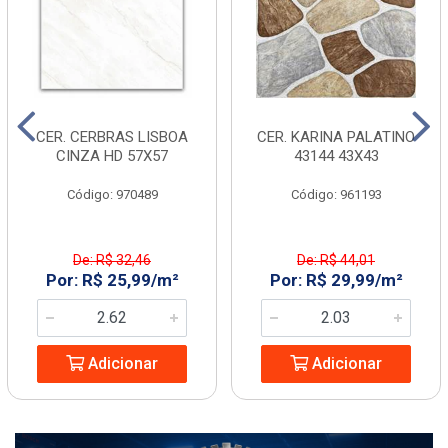
CER. CERBRAS LISBOA
CER. KARINA PALATINO
CINZA HD 57X57
43144 43X43
Código: 970489
Código: 961193
De: R$ 32,46
De: R$ 44,01
Por: R$ 25,99/m²
Por: R$ 29,99/m²
Adicionar
Adicionar