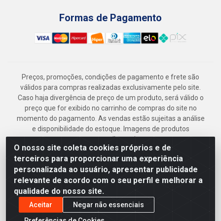
Formas de Pagamento
Preços, promoções, condições de pagamento e frete são
válidos para compras realizadas exclusivamente pelo site.
Caso haja divergência de preço de um produto, será válido o
preço que for exibido no carrinho de compras do site no
momento do pagamento. As vendas estão sujeitas a análise
e disponibilidade do estoque. Imagens de produtos
meramente ilustrativas.
O nosso site coleta cookies próprios e de
Armazém Jenipapo Materiais de Construção em Geral
terceiros para proporcionar uma experiência
LTDA - Rua das Flores, 2691 - Guabiraba, Recife/PE - CEP
personalizada ao usuário, apresentar publicidade
52.291-630 - CNPJ 41.097.379/0001-
relevante de acordo com o seu perfil e melhorar a
qualidade do nosso site.
Aceitar
Negar não essenciais
Preferências de Cookies