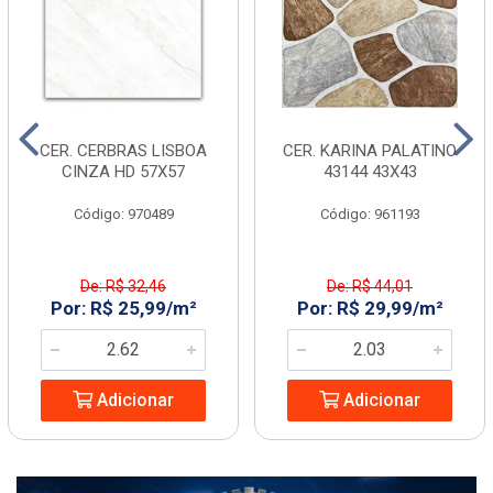
CER. CERBRAS LISBOA
CER. KARINA PALATINO
CINZA HD 57X57
43144 43X43
Código: 970489
Código: 961193
De: R$ 32,46
De: R$ 44,01
Por: R$ 25,99/m²
Por: R$ 29,99/m²
Adicionar
Adicionar