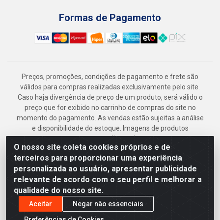
Formas de Pagamento
Preços, promoções, condições de pagamento e frete são
válidos para compras realizadas exclusivamente pelo site.
Caso haja divergência de preço de um produto, será válido o
preço que for exibido no carrinho de compras do site no
momento do pagamento. As vendas estão sujeitas a análise
e disponibilidade do estoque. Imagens de produtos
meramente ilustrativas.
O nosso site coleta cookies próprios e de
Armazém Jenipapo Materiais de Construção em Geral
terceiros para proporcionar uma experiência
LTDA - Rua das Flores, 2691 - Guabiraba, Recife/PE - CEP
personalizada ao usuário, apresentar publicidade
52.291-630 - CNPJ 41.097.379/0001-
relevante de acordo com o seu perfil e melhorar a
qualidade do nosso site.
Aceitar
Negar não essenciais
Preferências de Cookies