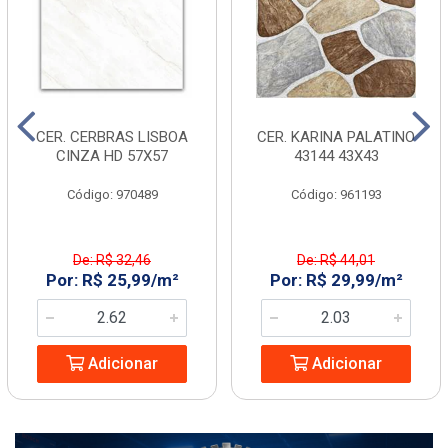
CER. CERBRAS LISBOA
CER. KARINA PALATINO
CINZA HD 57X57
43144 43X43
Código: 970489
Código: 961193
De: R$ 32,46
De: R$ 44,01
Por: R$ 25,99/m²
Por: R$ 29,99/m²
Adicionar
Adicionar