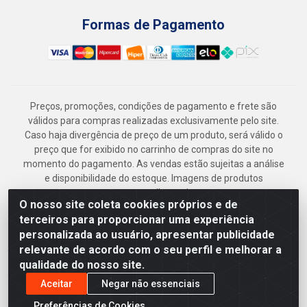
Formas de Pagamento
Preços, promoções, condições de pagamento e frete são
válidos para compras realizadas exclusivamente pelo site.
Caso haja divergência de preço de um produto, será válido o
preço que for exibido no carrinho de compras do site no
momento do pagamento. As vendas estão sujeitas a análise
e disponibilidade do estoque. Imagens de produtos
meramente ilustrativas.
O nosso site coleta cookies próprios e de
Armazém Jenipapo Materiais de Construção em Geral
terceiros para proporcionar uma experiência
LTDA - Rua das Flores, 2691 - Guabiraba, Recife/PE - CEP
personalizada ao usuário, apresentar publicidade
52.291-630 - CNPJ 41.097.379/0001-
relevante de acordo com o seu perfil e melhorar a
qualidade do nosso site.
Aceitar
Negar não essenciais
Preferências de Cookies