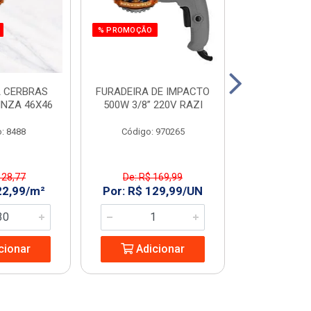
% PROMOÇÃO
 CERBRAS
FURADEIRA DE IMPACTO
SERRA MAR. 
INZA 46X46
500W 3/8” 220V RAZI
AMARELO T
: 8488
Código: 970265
Código:
 28,77
De: R$ 169,99
De: R$ 
22,99/m²
Por: R$ 129,99/UN
Por: R$ 2
cionar
Adicionar
Adic