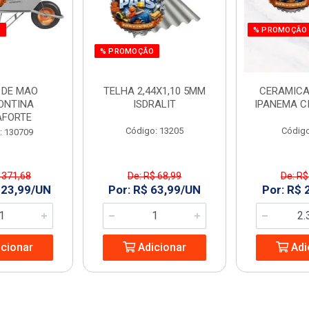
O
% PROMOÇÃO
% PROMOÇÃO
 DE MAO
TELHA 2,44X1,10 5MM
CERAMICA
ONTINA
ISDRALIT
IPANEMA C
AFORTE
Código: 13205
Código
: 130709
 371,68
De: R$ 68,99
De: R$
323,99/UN
Por: R$ 63,99/UN
Por: R$ 
cionar
Adicionar
Adi