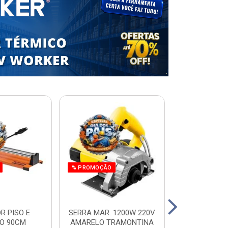
% PROMOÇÃO
R PISO E
SERRA MAR. 1200W 220V
ESCADA RES.
O 90CM
AMARELO TRAMONTINA
ALUM