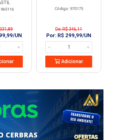
STIL
Código: 970175
Código
 965116
 331,89
De: R$ 346,11
R$ 227
299,99/UN
Por: R$ 299,99/UN
Adic
cionar
Adicionar