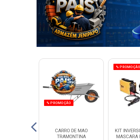
% PROMOÇÃ
% PROMOÇÃO
220W ORBITAL
CARRO DE MAO
KIT INVERS
 WORKER
TRAMONTINA
MASCARA 