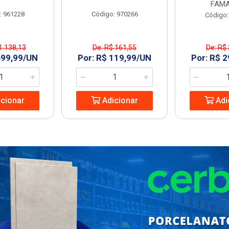
FAMA
: 961228
Código: 970266
Código:
1.138,13
De: R$ 161,55
De: R$
499,99/UN
Por: R$ 119,99/UN
Por: R$ 
cionar
Adicionar
Adi