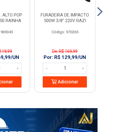
. ALTO POP
FURADEIRA DE IMPACTO
PIA C/COL
C50 RAINHA
500W 3/8” 220V RAZI
GARDENIA
 969345
Código: 970265
Código
 119,99
De: R$ 169,99
De: R$ 
69,99/UN
Por: R$ 129,99/UN
Por: R$ 1
cionar
Adicionar
Adic