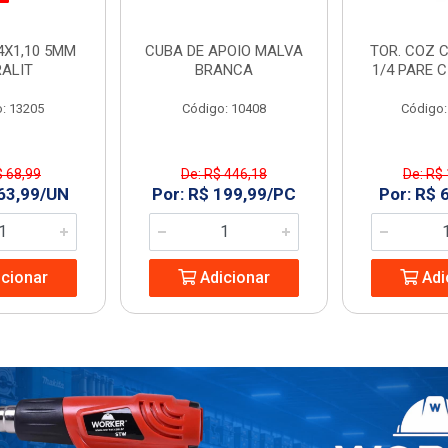
4X1,10 5MM
CUBA DE APOIO MALVA
TOR. COZ C
RALIT
BRANCA
1/4 PARE 
: 13205
Código: 10408
Código:
$ 68,99
De: R$ 446,18
De: R$
 63,99/UN
Por: R$ 199,99/PC
Por: R$ 
cionar
Adicionar
Adi