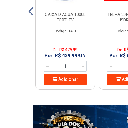
TO 150 SN 6M
CAIXA D AGUA 1000L
TELHA 2,4
ECON
FORTLEV
ISD
: 968977
Código: 1451
Código
De: R$ 479,99
De: R
8,74/UN
Por: R$ 439,99/UN
Por: R$
icionar
Adicionar
Adi