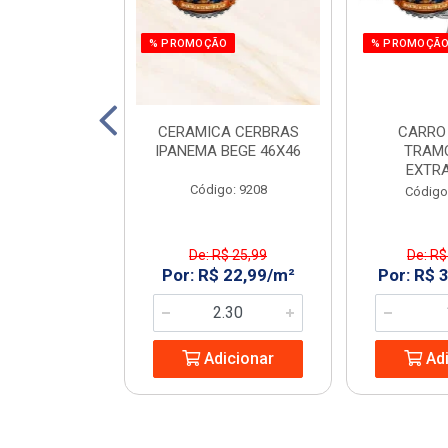
% PROMOÇÃO
% PROMOÇÃ
 E PARAF 12V
CERAMICA CERBRAS
CARRO
3PCS RAZI
IPANEMA BEGE 46X46
TRAM
EXTR
: 970266
Código: 9208
Código
$ 161,55
De: R$ 25,99
De: R$
 119,99/UN
Por: R$ 22,99/m²
Por: R$ 
icionar
Adicionar
Adi