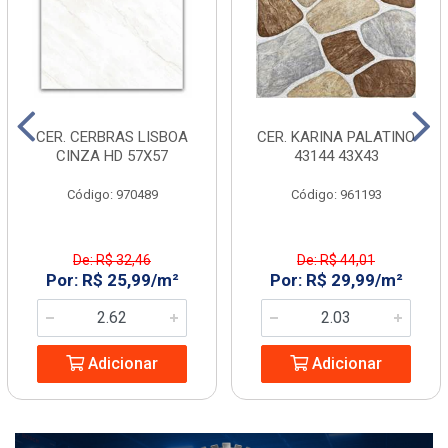
CER. CERBRAS LISBOA
CER. KARINA PALATINO
CINZA HD 57X57
43144 43X43
Código: 970489
Código: 961193
De: R$ 32,46
De: R$ 44,01
Por: R$ 25,99/m²
Por: R$ 29,99/m²
Adicionar
Adicionar