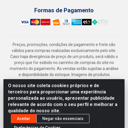
Formas de Pagamento
Preços, promoções, condições de pagamento e frete são
válidos para compras realizadas exclusivamente pelo site.
Caso haja divergência de preço de um produto, será válido o
preço que for exibido no carrinho de compras do site no
momento do pagamento. As vendas estão sujeitas a análise
e disponibilidade do estoque. Imagens de produtos
meramente ilustrativas.
O nosso site coleta cookies próprios e de
Armazém Jenipapo Materiais de Construção em Geral
terceiros para proporcionar uma experiência
LTDA - Rua das Flores, 2691 - Guabiraba, Recife/PE - CEP
personalizada ao usuário, apresentar publicidade
52.291-630 - CNPJ 41.097.379/0001-
relevante de acordo com o seu perfil e melhorar a
qualidade do nosso site.
Aceitar
Negar não essenciais
Preferências de Cookies