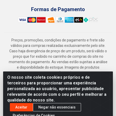
Formas de Pagamento
Preços, promoções, condições de pagamento e frete são
válidos para compras realizadas exclusivamente pelo site.
Caso haja divergência de preço de um produto, será válido o
preço que for exibido no carrinho de compras do site no
momento do pagamento. As vendas estão sujeitas a análise
e disponibilidade do estoque. Imagens de produtos
meramente ilustrativas.
O nosso site coleta cookies próprios e de
Armazém Jenipapo Materiais de Construção em Geral
terceiros para proporcionar uma experiência
LTDA - Rua das Flores, 2691 - Guabiraba, Recife/PE - CEP
personalizada ao usuário, apresentar publicidade
52.291-630 - CNPJ 41.097.379/0001-
relevante de acordo com o seu perfil e melhorar a
qualidade do nosso site.
Aceitar
Negar não essenciais
Preferências de Cookies