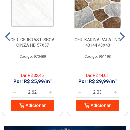
CER. CERBRAS LISBOA
CER. KARINA PALATINO
CINZA HD 57X57
43144 43X43
Código: 970489
Código: 961193
De: R$ 32,46
De: R$ 44,01
Por: R$ 25,99/m²
Por: R$ 29,99/m²
Adicionar
Adicionar