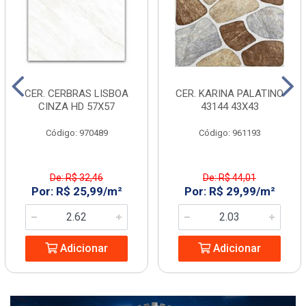
CER. CERBRAS LISBOA
CER. KARINA PALATINO
CINZA HD 57X57
43144 43X43
Código: 970489
Código: 961193
De: R$ 32,46
De: R$ 44,01
Por: R$ 25,99/m²
Por: R$ 29,99/m²
Adicionar
Adicionar