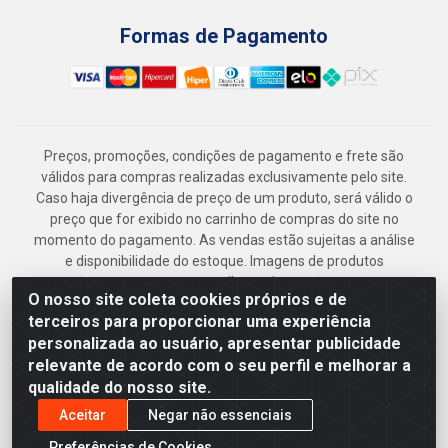
Formas de Pagamento
Preços, promoções, condições de pagamento e frete são
válidos para compras realizadas exclusivamente pelo site.
Caso haja divergência de preço de um produto, será válido o
preço que for exibido no carrinho de compras do site no
momento do pagamento. As vendas estão sujeitas a análise
e disponibilidade do estoque. Imagens de produtos
meramente ilustrativas.
O nosso site coleta cookies próprios e de
Armazém Jenipapo Materiais de Construção em Geral
terceiros para proporcionar uma experiência
LTDA - Rua das Flores, 2691 - Guabiraba, Recife/PE - CEP
personalizada ao usuário, apresentar publicidade
52.291-630 - CNPJ 41.097.379/0001-
relevante de acordo com o seu perfil e melhorar a
qualidade do nosso site.
Aceitar
Negar não essenciais
Preferências de Cookies