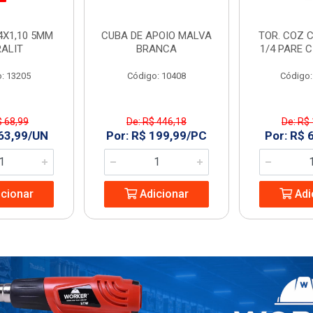
4X1,10 5MM
CUBA DE APOIO MALVA
TOR. COZ C
RALIT
BRANCA
1/4 PARE 
: 13205
Código: 10408
Código:
$ 68,99
De: R$ 446,18
De: R$
 63,99/UN
Por: R$ 199,99/PC
Por: R$ 
cionar
Adicionar
Adi