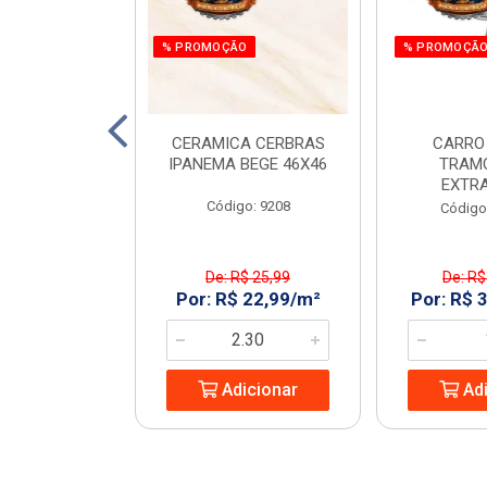
O
% PROMOÇÃO
% PROMOÇÃ
 E PARAF 12V
CERAMICA CERBRAS
CARRO
3PCS RAZI
IPANEMA BEGE 46X46
TRAM
EXTR
: 970266
Código: 9208
Código
$ 161,55
De: R$ 25,99
De: R$
 119,99/UN
Por: R$ 22,99/m²
Por: R$ 
icionar
Adicionar
Adi