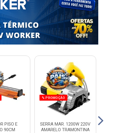
% PROMOÇÃO
R PISO E
SERRA MAR. 1200W 220V
ESCADA RES.
O 90CM
AMARELO TRAMONTINA
ALUM