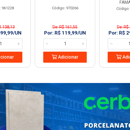
FAMA
: 961228
Código: 970266
Código:
1.138,13
De: R$ 161,55
De: R$
499,99/UN
Por: R$ 119,99/UN
Por: R$ 
cionar
Adicionar
Adi