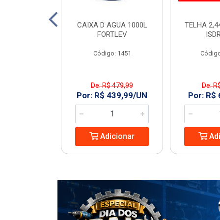
TO 150 SN 6M
CAIXA D AGUA 1000L
TELHA 2,4
ECON
FORTLEV
ISD
: 968977
Código: 1451
Código
De: R$ 479,99
De: R
8,74/UN
Por: R$ 439,99/UN
Por: R$
icionar
Adicionar
Adi