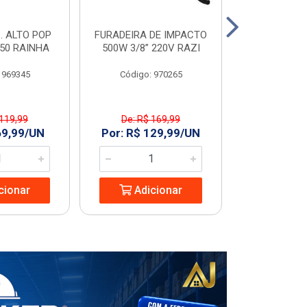
. ALTO POP
FURADEIRA DE IMPACTO
PIA C/COL
C50 RAINHA
500W 3/8” 220V RAZI
GARDENIA
 969345
Código: 970265
Código
 119,99
De: R$ 169,99
De: R$ 
69,99/UN
Por: R$ 129,99/UN
Por: R$ 1
cionar
Adicionar
Adic