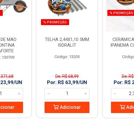
O
% PROMOÇÃO
% PROMOÇÃO
 DE MAO
TELHA 2,44X1,10 5MM
CERAMICA
ONTINA
ISDRALIT
IPANEMA C
AFORTE
Código: 13205
Código
: 130709
 371,68
De: R$ 68,99
De: R$
323,99/UN
Por: R$ 63,99/UN
Por: R$ 
cionar
Adicionar
Adi