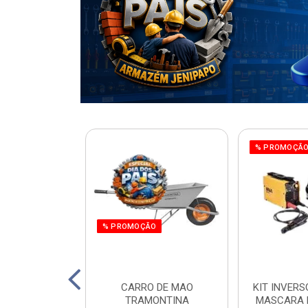
% PROMOÇÃ
% PROMOÇÃO
220W ORBITAL
CARRO DE MAO
KIT INVERS
 WORKER
TRAMONTINA
MASCARA 