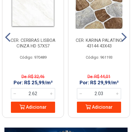
CER. CERBRAS LISBOA
CER. KARINA PALATINO
CINZA HD 57X57
43144 43X43
Código: 970489
Código: 961193
De: R$ 32,46
De: R$ 44,01
Por: R$ 25,99/m²
Por: R$ 29,99/m²
Adicionar
Adicionar