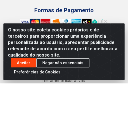
Formas de Pagamento
O nosso site coleta cookies próprios e de
terceiros para proporcionar uma experiência
personalizada ao usuário, apresentar publicidade
Preços, promoções, condições de pagamento e frete são
relevante de acordo com o seu perfil e melhorar a
válidos para compras realizadas exclusivamente pelo site.
qualidade do nosso site.
Caso haja divergência de preço de um produto, será válido o
preço que for exibido no carrinho de compras do site no
Aceitar
Negar não essenciais
momento do pagamento. As vendas estão sujeitas a análise
Preferências de Cookies
e disponibilidade do estoque. Imagens de produtos
meramente ilustrativas.
Armazém Jenipapo Materiais de Construção em Geral
LTDA - Rua das Flores, 2691 - Guabiraba, Recife/PE - CEP
52.291-630 - CNPJ 41.097.379/0001-