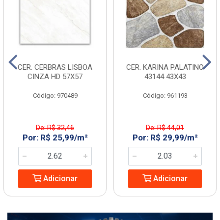
CER. CERBRAS LISBOA
CER. KARINA PALATINO
CINZA HD 57X57
43144 43X43
Código: 970489
Código: 961193
De: R$ 32,46
De: R$ 44,01
Por: R$ 25,99/m²
Por: R$ 29,99/m²
Adicionar
Adicionar