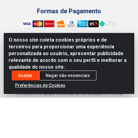
Formas de Pagamento
O nosso site coleta cookies próprios e de
terceiros para proporcionar uma experiência
Preços, promoções, condições de pagamento e frete são
personalizada ao usuário, apresentar publicidade
válidos para compras realizadas exclusivamente pelo site.
relevante de acordo com o seu perfil e melhorar a
Caso haja divergência de preço de um produto, será válido o
qualidade do nosso site.
preço que for exibido no carrinho de compras do site no
momento do pagamento. As vendas estão sujeitas a análise
Aceitar
Negar não essenciais
e disponibilidade do estoque. Imagens de produtos
Preferências de Cookies
meramente ilustrativas.
Armazém Jenipapo Materiais de Construção em Geral
LTDA - Rua das Flores, 2691 - Guabiraba, Recife/PE - CEP
52.291-630 - CNPJ 41.097.379/0001-