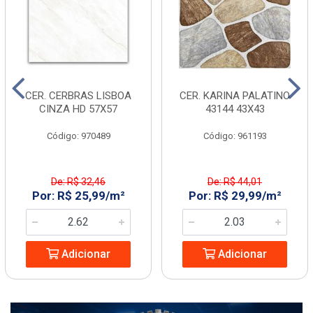
CER. CERBRAS LISBOA
CER. KARINA PALATINO
CINZA HD 57X57
43144 43X43
Código: 970489
Código: 961193
De: R$ 32,46
De: R$ 44,01
Por: R$ 25,99/m²
Por: R$ 29,99/m²
Adicionar
Adicionar