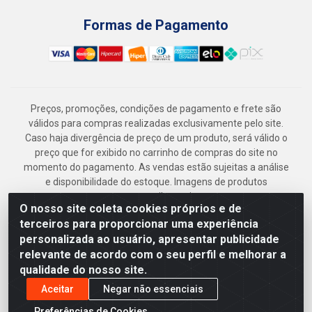
Formas de Pagamento
Preços, promoções, condições de pagamento e frete são
válidos para compras realizadas exclusivamente pelo site.
Caso haja divergência de preço de um produto, será válido o
preço que for exibido no carrinho de compras do site no
momento do pagamento. As vendas estão sujeitas a análise
e disponibilidade do estoque. Imagens de produtos
meramente ilustrativas.
O nosso site coleta cookies próprios e de
Armazém Jenipapo Materiais de Construção em Geral
terceiros para proporcionar uma experiência
LTDA - Rua das Flores, 2691 - Guabiraba, Recife/PE - CEP
personalizada ao usuário, apresentar publicidade
52.291-630 - CNPJ 41.097.379/0001-
relevante de acordo com o seu perfil e melhorar a
qualidade do nosso site.
Aceitar
Negar não essenciais
Preferências de Cookies