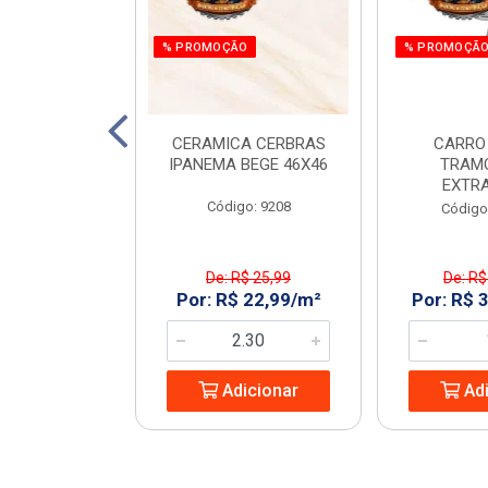
% PROMOÇÃO
% PROMOÇÃ
C. ALTO POP
CERAMICA CERBRAS
CARRO
 C50 RAINHA
IPANEMA BEGE 46X46
TRAM
EXTR
: 969344
Código: 9208
Código
De: R$ 25,99
De: R$
9,99/UN
Por: R$ 22,99/m²
Por: R$ 
icionar
Adicionar
Adi