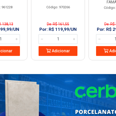
FAMA
: 961228
Código: 970266
Código:
1.138,13
De: R$ 161,55
De: R$
499,99/UN
Por: R$ 119,99/UN
Por: R$ 
cionar
Adicionar
Adi