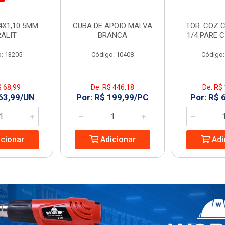
4X1,10 5MM
CUBA DE APOIO MALVA
TOR. COZ C
RALIT
BRANCA
1/4 PARE 
: 13205
Código: 10408
Código:
$ 68,99
De: R$ 446,18
De: R$
 63,99/UN
Por: R$ 199,99/PC
Por: R$ 
cionar
Adicionar
Adi