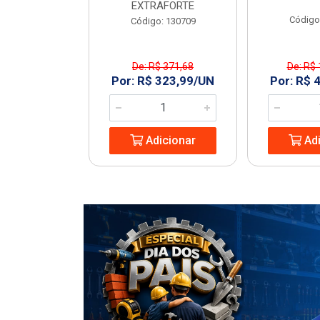
EXTRAFORTE
: 963994
Código
Código: 130709
De: R$ 371,68
De: R$ 
1,23/UN
Por: R$ 323,99/UN
Por: R$ 
icionar
Adicionar
Adi