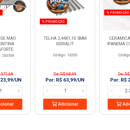
O
% PROMOÇÃO
% PROMOÇÃO
 DE MAO
TELHA 2,44X1,10 5MM
CERAMICA
ONTINA
ISDRALIT
IPANEMA C
AFORTE
Código: 13205
Código
: 130709
 371,68
De: R$ 68,99
De: R$
323,99/UN
Por: R$ 63,99/UN
Por: R$ 
cionar
Adicionar
Adi