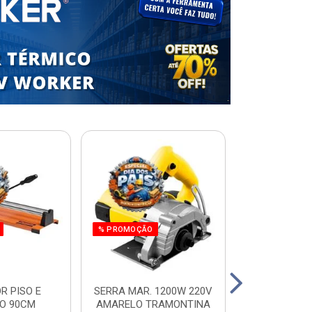
% PROMOÇÃO
R PISO E
SERRA MAR. 1200W 220V
ESCADA RES.
O 90CM
AMARELO TRAMONTINA
ALUM