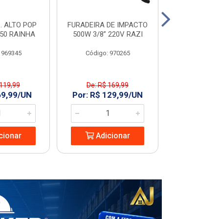
. ALTO POP
FURADEIRA DE IMPACTO
PORTA LIS
C50 RAINHA
500W 3/8” 220V RAZI
60
 969345
Código: 970265
Código
 119,99
De: R$ 169,99
R$ 173
69,99/UN
Por: R$ 129,99/UN
Adic
cionar
Adicionar