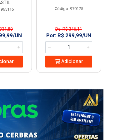
STIL
Código: 970175
Código
 965116
 331,89
De: R$ 346,11
R$ 227
299,99/UN
Por: R$ 299,99/UN
Adic
cionar
Adicionar