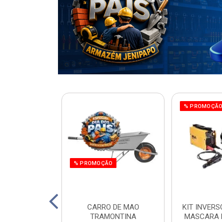
% PROMOÇÃ
% PROMOÇÃO
220W ORBITAL
CARRO DE MAO
KIT INVERS
 WORKER
TRAMONTINA
MASCARA 