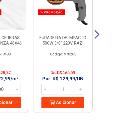
% PROMOÇÃO
% PROMOÇÃO
 CERBRAS
FURADEIRA DE IMPACTO
SERRA MAR. 
INZA 46X46
500W 3/8” 220V RAZI
AMARELO T
: 8488
Código: 970265
Código:
 28,77
De: R$ 169,99
De: R$ 
22,99/m²
Por: R$ 129,99/UN
Por: R$ 2
cionar
Adicionar
Adic