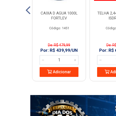
2X3/4 MAQ BR
CAIXA D AGUA 1000L
TELHA 2,4
OUCAS
FORTLEV
ISD
: 230281
Código: 1451
Código
De: R$ 479,99
De: R
6,95/UN
Por: R$ 439,99/UN
Por: R$
icionar
Adicionar
Adi