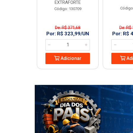
EXTRAFORTE
: 963994
Código
Código: 130709
De: R$ 371,68
De: R$ 
1,23/UN
Por: R$ 323,99/UN
Por: R$ 
icionar
Adicionar
Adi