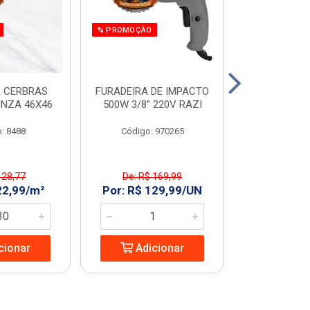
% PROMOÇÃO
 CERBRAS
FURADEIRA DE IMPACTO
SERRA MAR. 
INZA 46X46
500W 3/8” 220V RAZI
AMARELO T
: 8488
Código: 970265
Código:
 28,77
De: R$ 169,99
De: R$ 
22,99/m²
Por: R$ 129,99/UN
Por: R$ 2
cionar
Adicionar
Adic