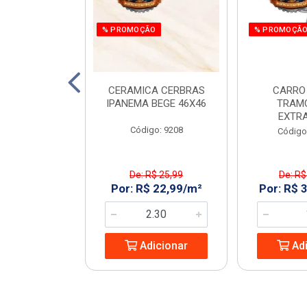
% PROMOÇÃO
% PROMOÇÃ
C. ALTO POP
CERAMICA CERBRAS
CARRO
 C50 RAINHA
IPANEMA BEGE 46X46
TRAM
EXTR
: 969344
Código: 9208
Código
De: R$ 25,99
De: R$
9,99/UN
Por: R$ 22,99/m²
Por: R$ 
icionar
Adicionar
Adi