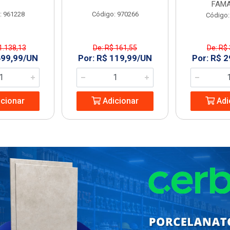
FAMA
: 961228
Código: 970266
Código:
1.138,13
De: R$ 161,55
De: R$
499,99/UN
Por: R$ 119,99/UN
Por: R$ 
cionar
Adicionar
Adi