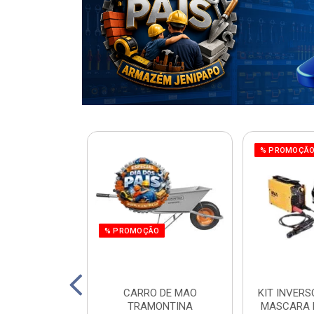
% PROMOÇÃ
% PROMOÇÃO
220W ORBITAL
CARRO DE MAO
KIT INVERS
 WORKER
TRAMONTINA
MASCARA 