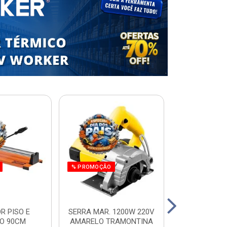
% PROMOÇÃO
R PISO E
SERRA MAR. 1200W 220V
ESCADA RES.
O 90CM
AMARELO TRAMONTINA
ALUM