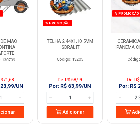
O
% PROMOÇÃO
% PROMOÇÃO
 DE MAO
TELHA 2,44X1,10 5MM
CERAMICA
ONTINA
ISDRALIT
IPANEMA C
AFORTE
Código: 13205
Código
: 130709
 371,68
De: R$ 68,99
De: R$
323,99/UN
Por: R$ 63,99/UN
Por: R$ 
cionar
Adicionar
Adi