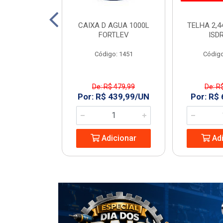
2X3/4 MAQ BR
CAIXA D AGUA 1000L
TELHA 2,4
OUCAS
FORTLEV
ISD
: 230281
Código: 1451
Código
De: R$ 479,99
De: R
6,95/UN
Por: R$ 439,99/UN
Por: R$
icionar
Adicionar
Adi