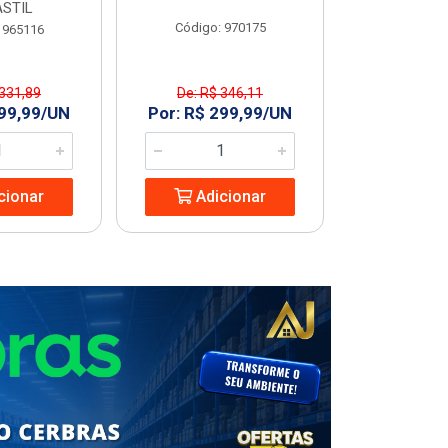
STIL
Código: 970175
Código
 965116
 331,89
De: R$ 346,11
R$ 227
299,99/UN
Por: R$ 299,99/UN
Adic
cionar
Adicionar