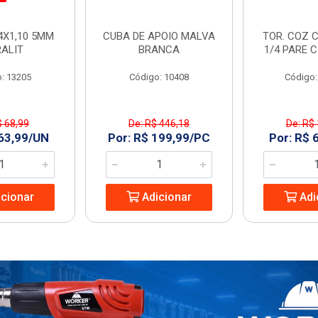
4X1,10 5MM
CUBA DE APOIO MALVA
TOR. COZ C
RALIT
BRANCA
1/4 PARE 
: 13205
Código: 10408
Código:
$ 68,99
De: R$ 446,18
De: R$
 63,99/UN
Por: R$ 199,99/PC
Por: R$ 
cionar
Adicionar
Adi