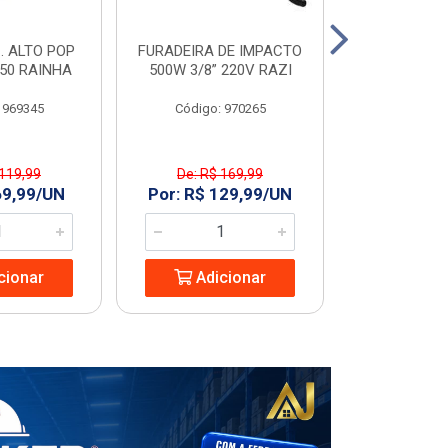
. ALTO POP
FURADEIRA DE IMPACTO
PORTA LIS
C50 RAINHA
500W 3/8” 220V RAZI
60
 969345
Código: 970265
Código
 119,99
De: R$ 169,99
R$ 173
69,99/UN
Por: R$ 129,99/UN
Adic
cionar
Adicionar