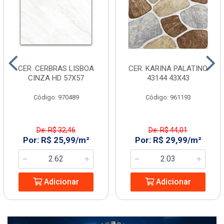
CER. CERBRAS LISBOA
CER. KARINA PALATINO
CINZA HD 57X57
43144 43X43
Código: 970489
Código: 961193
De: R$ 32,46
De: R$ 44,01
Por: R$ 25,99/m²
Por: R$ 29,99/m²
Adicionar
Adicionar