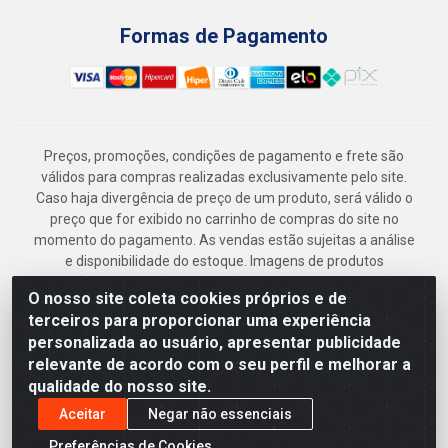
Formas de Pagamento
Preços, promoções, condições de pagamento e frete são
válidos para compras realizadas exclusivamente pelo site.
Caso haja divergência de preço de um produto, será válido o
preço que for exibido no carrinho de compras do site no
momento do pagamento. As vendas estão sujeitas a análise
e disponibilidade do estoque. Imagens de produtos
meramente ilustrativas.
O nosso site coleta cookies próprios e de
Armazém Jenipapo Materiais de Construção em Geral
terceiros para proporcionar uma experiência
LTDA - Rua das Flores, 2691 - Guabiraba, Recife/PE - CEP
personalizada ao usuário, apresentar publicidade
52.291-630 - CNPJ 41.097.379/0001-
relevante de acordo com o seu perfil e melhorar a
qualidade do nosso site.
Aceitar
Negar não essenciais
Preferências de Cookies