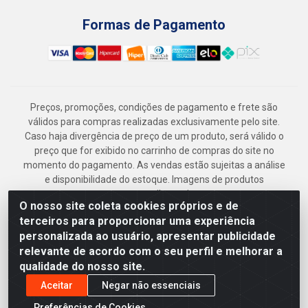
Formas de Pagamento
Preços, promoções, condições de pagamento e frete são
válidos para compras realizadas exclusivamente pelo site.
Caso haja divergência de preço de um produto, será válido o
preço que for exibido no carrinho de compras do site no
momento do pagamento. As vendas estão sujeitas a análise
e disponibilidade do estoque. Imagens de produtos
meramente ilustrativas.
O nosso site coleta cookies próprios e de
Armazém Jenipapo Materiais de Construção em Geral
terceiros para proporcionar uma experiência
LTDA - Rua das Flores, 2691 - Guabiraba, Recife/PE - CEP
personalizada ao usuário, apresentar publicidade
52.291-630 - CNPJ 41.097.379/0001-
relevante de acordo com o seu perfil e melhorar a
qualidade do nosso site.
Aceitar
Negar não essenciais
Preferências de Cookies