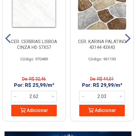
CER. CERBRAS LISBOA
CER. KARINA PALATINO
CINZA HD 57X57
43144 43X43
Código: 970489
Código: 961193
De: R$ 32,46
De: R$ 44,01
Por: R$ 25,99/m²
Por: R$ 29,99/m²
Adicionar
Adicionar