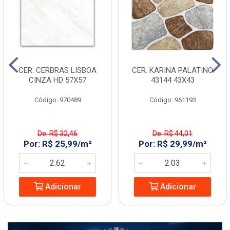
CER. CERBRAS LISBOA
CER. KARINA PALATINO
CINZA HD 57X57
43144 43X43
Código: 970489
Código: 961193
De: R$ 32,46
De: R$ 44,01
Por: R$ 25,99/m²
Por: R$ 29,99/m²
Adicionar
Adicionar