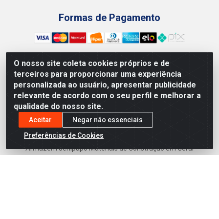
Formas de Pagamento
O nosso site coleta cookies próprios e de
terceiros para proporcionar uma experiência
Preços, promoções, condições de pagamento e frete são
personalizada ao usuário, apresentar publicidade
válidos para compras realizadas exclusivamente pelo site.
relevante de acordo com o seu perfil e melhorar a
Caso haja divergência de preço de um produto, será válido o
qualidade do nosso site.
preço que for exibido no carrinho de compras do site no
momento do pagamento. As vendas estão sujeitas a análise
Aceitar
Negar não essenciais
e disponibilidade do estoque. Imagens de produtos
Preferências de Cookies
meramente ilustrativas.
Armazém Jenipapo Materiais de Construção em Geral
LTDA - Rua das Flores, 2691 - Guabiraba, Recife/PE - CEP
52.291-630 - CNPJ 41.097.379/0001-