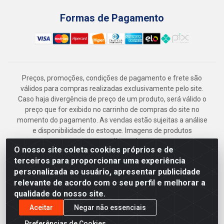
Formas de Pagamento
Preços, promoções, condições de pagamento e frete são
válidos para compras realizadas exclusivamente pelo site.
Caso haja divergência de preço de um produto, será válido o
preço que for exibido no carrinho de compras do site no
momento do pagamento. As vendas estão sujeitas a análise
e disponibilidade do estoque. Imagens de produtos
meramente ilustrativas.
O nosso site coleta cookies próprios e de
Armazém Jenipapo Materiais de Construção em Geral
terceiros para proporcionar uma experiência
LTDA - Rua das Flores, 2691 - Guabiraba, Recife/PE - CEP
personalizada ao usuário, apresentar publicidade
52.291-630 - CNPJ 41.097.379/0001-
relevante de acordo com o seu perfil e melhorar a
qualidade do nosso site.
Aceitar
Negar não essenciais
Preferências de Cookies