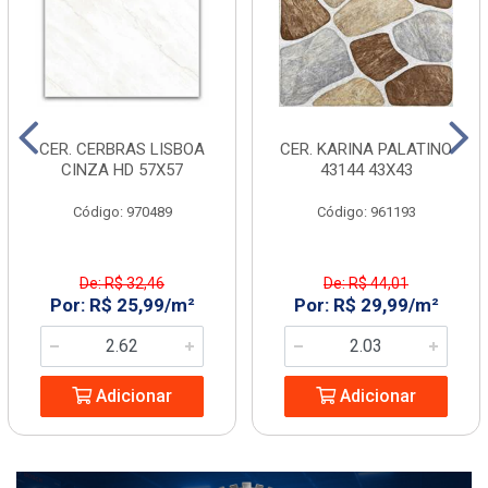
CER. CERBRAS LISBOA
CER. KARINA PALATINO
CINZA HD 57X57
43144 43X43
Código: 970489
Código: 961193
De: R$ 32,46
De: R$ 44,01
Por: R$ 25,99/m²
Por: R$ 29,99/m²
Adicionar
Adicionar