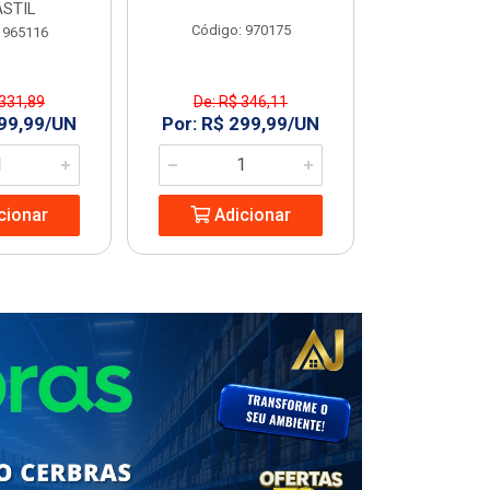
STIL
Código: 970175
Código
 965116
 331,89
De: R$ 346,11
R$ 227
299,99/UN
Por: R$ 299,99/UN
Adic
cionar
Adicionar