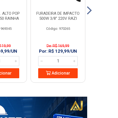
. ALTO POP
FURADEIRA DE IMPACTO
PIA C/COL
C50 RAINHA
500W 3/8” 220V RAZI
GARDENIA
 969345
Código: 970265
Código
 119,99
De: R$ 169,99
De: R$ 
69,99/UN
Por: R$ 129,99/UN
Por: R$ 1
cionar
Adicionar
Adic