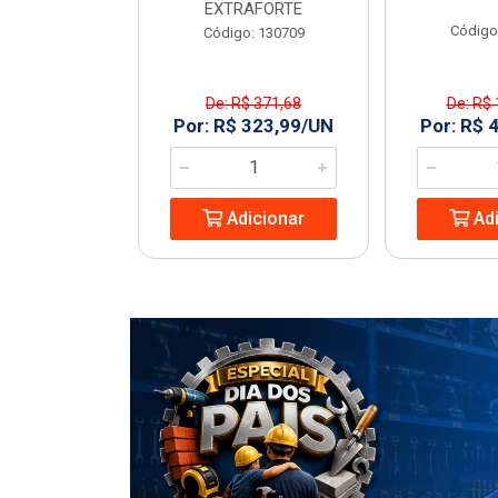
EXTRAFORTE
: 963994
Código
Código: 130709
De: R$ 371,68
De: R$ 
1,23/UN
Por: R$ 323,99/UN
Por: R$ 
icionar
Adicionar
Adi