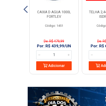
TO 150 SN 6M
CAIXA D AGUA 1000L
TELHA 2,4
ECON
FORTLEV
ISD
: 968977
Código: 1451
Código
De: R$ 479,99
De: R
8,74/UN
Por: R$ 439,99/UN
Por: R$
icionar
Adicionar
Adi