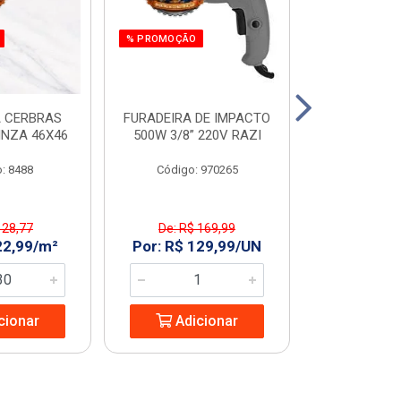
% PROMOÇÃO
 CERBRAS
FURADEIRA DE IMPACTO
SERRA MAR. 
INZA 46X46
500W 3/8” 220V RAZI
AMARELO T
: 8488
Código: 970265
Código:
 28,77
De: R$ 169,99
De: R$ 
22,99/m²
Por: R$ 129,99/UN
Por: R$ 2
cionar
Adicionar
Adic