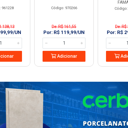
FAMA
: 961228
Código: 970266
Código:
1.138,13
De: R$ 161,55
De: R$
499,99/UN
Por: R$ 119,99/UN
Por: R$ 
cionar
Adicionar
Adi