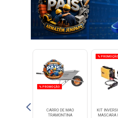
% PROMOÇÃ
% PROMOÇÃO
220W ORBITAL
CARRO DE MAO
KIT INVERS
 WORKER
TRAMONTINA
MASCARA 