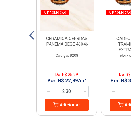
% PROMOÇÃO
% PROMOÇÃ
 E PARAF 12V
CERAMICA CERBRAS
CARRO
3PCS RAZI
IPANEMA BEGE 46X46
TRAM
EXTR
: 970266
Código: 9208
Código
$ 161,55
De: R$ 25,99
De: R$
 119,99/UN
Por: R$ 22,99/m²
Por: R$ 
icionar
Adicionar
Adi