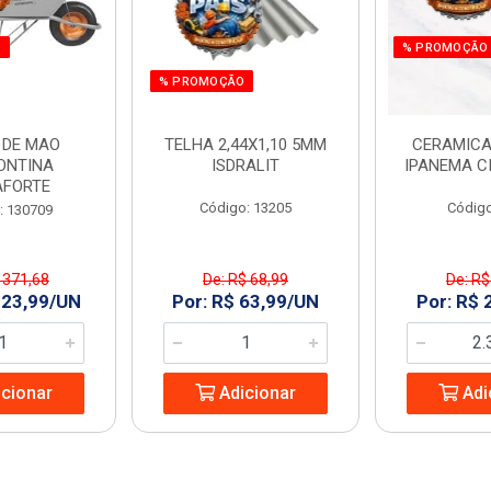
O
% PROMOÇÃO
% PROMOÇÃO
 DE MAO
TELHA 2,44X1,10 5MM
CERAMICA
ONTINA
ISDRALIT
IPANEMA C
AFORTE
Código: 13205
Código
: 130709
 371,68
De: R$ 68,99
De: R$
323,99/UN
Por: R$ 63,99/UN
Por: R$ 
cionar
Adicionar
Adi