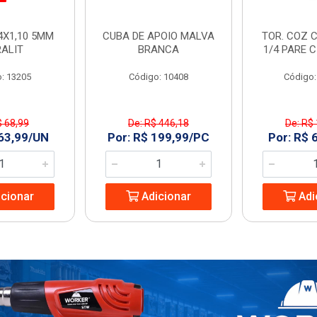
4X1,10 5MM
CUBA DE APOIO MALVA
TOR. COZ C
RALIT
BRANCA
1/4 PARE 
: 13205
Código: 10408
Código:
$ 68,99
De: R$ 446,18
De: R$
 63,99/UN
Por: R$ 199,99/PC
Por: R$ 
cionar
Adicionar
Adi