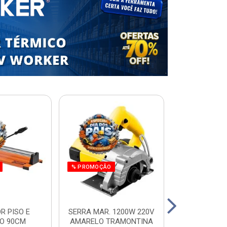
% PROMOÇÃO
R PISO E
SERRA MAR. 1200W 220V
ESCADA RES.
O 90CM
AMARELO TRAMONTINA
ALUM