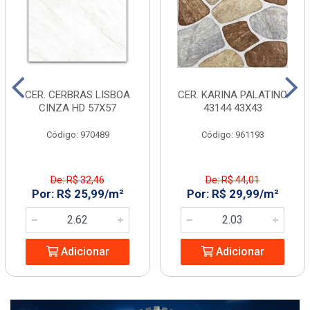
CER. CERBRAS LISBOA
CER. KARINA PALATINO
CINZA HD 57X57
43144 43X43
Código: 970489
Código: 961193
De: R$ 32,46
De: R$ 44,01
Por: R$ 25,99/m²
Por: R$ 29,99/m²
Adicionar
Adicionar