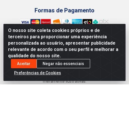
Formas de Pagamento
O nosso site coleta cookies próprios e de
terceiros para proporcionar uma experiência
personalizada ao usuário, apresentar publicidade
Preços, promoções, condições de pagamento e frete são
relevante de acordo com o seu perfil e melhorar a
válidos para compras realizadas exclusivamente pelo site.
qualidade do nosso site.
Caso haja divergência de preço de um produto, será válido o
preço que for exibido no carrinho de compras do site no
Aceitar
Negar não essenciais
momento do pagamento. As vendas estão sujeitas a análise
Preferências de Cookies
e disponibilidade do estoque. Imagens de produtos
meramente ilustrativas.
Armazém Jenipapo Materiais de Construção em Geral
LTDA - Rua das Flores, 2691 - Guabiraba, Recife/PE - CEP
52.291-630 - CNPJ 41.097.379/0001-