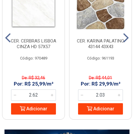
CER. CERBRAS LISBOA
CER. KARINA PALATINO
CINZA HD 57X57
43144 43X43
Código: 970489
Código: 961193
De: R$ 32,46
De: R$ 44,01
Por: R$ 25,99/m²
Por: R$ 29,99/m²
Adicionar
Adicionar