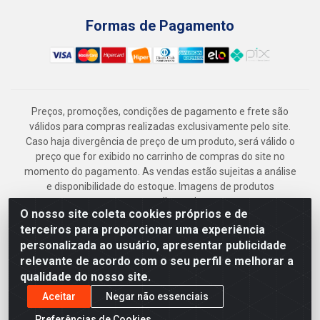
Formas de Pagamento
Preços, promoções, condições de pagamento e frete são
válidos para compras realizadas exclusivamente pelo site.
Caso haja divergência de preço de um produto, será válido o
preço que for exibido no carrinho de compras do site no
momento do pagamento. As vendas estão sujeitas a análise
e disponibilidade do estoque. Imagens de produtos
meramente ilustrativas.
O nosso site coleta cookies próprios e de
Armazém Jenipapo Materiais de Construção em Geral
terceiros para proporcionar uma experiência
LTDA - Rua das Flores, 2691 - Guabiraba, Recife/PE - CEP
personalizada ao usuário, apresentar publicidade
52.291-630 - CNPJ 41.097.379/0001-
relevante de acordo com o seu perfil e melhorar a
qualidade do nosso site.
Aceitar
Negar não essenciais
Preferências de Cookies