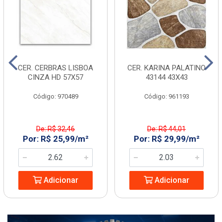
CER. CERBRAS LISBOA
CER. KARINA PALATINO
CINZA HD 57X57
43144 43X43
Código: 970489
Código: 961193
De: R$ 32,46
De: R$ 44,01
Por: R$ 25,99/m²
Por: R$ 29,99/m²
Adicionar
Adicionar