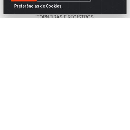
TINTAS
Preferências de Cookies
TORNEIRAS E REGISTROS
UTILIDADES
Fale Conosco
(81) 3441-6899
(81) 99407-6039
comercial@armazemjenipapo.com.br
Redes Sociais
Instagram
TikTok
Facebook
Linkedin