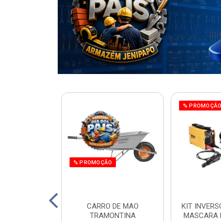
% PROMOÇÃ
% PROMOÇÃO
220W ORBITAL
CARRO DE MAO
KIT INVERS
 WORKER
TRAMONTINA
MASCARA 