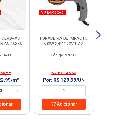
% PROMOÇÃO
 CERBRAS
FURADEIRA DE IMPACTO
SERRA MAR. 
INZA 46X46
500W 3/8” 220V RAZI
AMARELO T
: 8488
Código: 970265
Código:
 28,77
De: R$ 169,99
De: R$ 
22,99/m²
Por: R$ 129,99/UN
Por: R$ 2
cionar
Adicionar
Adic