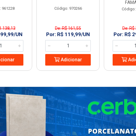
FAMA
: 961228
Código: 970266
Código:
1.138,13
De: R$ 161,55
De: R$
499,99/UN
Por: R$ 119,99/UN
Por: R$ 
cionar
Adicionar
Adi