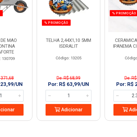
O
% PROMOÇÃO
% PROMOÇÃO
 DE MAO
TELHA 2,44X1,10 5MM
CERAMICA
ONTINA
ISDRALIT
IPANEMA C
AFORTE
Código: 13205
Código
: 130709
 371,68
De: R$ 68,99
De: R$
323,99/UN
Por: R$ 63,99/UN
Por: R$ 
cionar
Adicionar
Adi