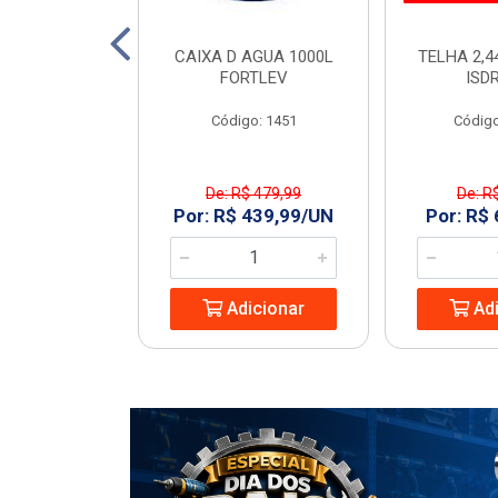
TO 150 SN 6M
CAIXA D AGUA 1000L
TELHA 2,4
ECON
FORTLEV
ISD
: 968977
Código: 1451
Código
De: R$ 479,99
De: R
8,74/UN
Por: R$ 439,99/UN
Por: R$
icionar
Adicionar
Adi