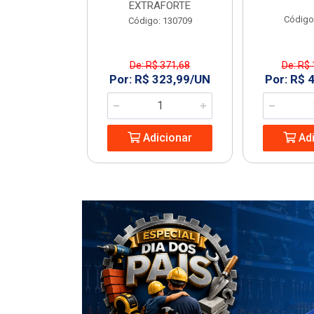
EXTRAFORTE
: 963994
Código
Código: 130709
De: R$ 371,68
De: R$ 
1,23/UN
Por: R$ 323,99/UN
Por: R$ 
icionar
Adicionar
Adi