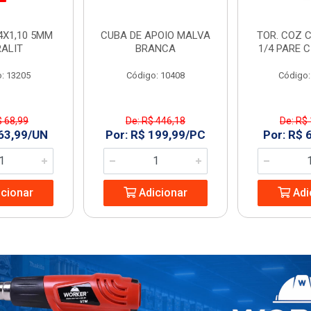
4X1,10 5MM
CUBA DE APOIO MALVA
TOR. COZ C
RALIT
BRANCA
1/4 PARE 
: 13205
Código: 10408
Código:
$ 68,99
De: R$ 446,18
De: R$
 63,99/UN
Por: R$ 199,99/PC
Por: R$ 
cionar
Adicionar
Adi