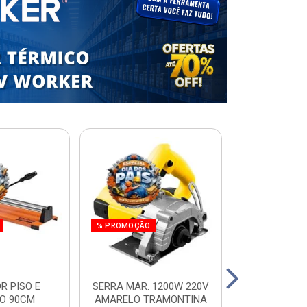
% PROMOÇÃO
R PISO E
SERRA MAR. 1200W 220V
ESCADA RES.
O 90CM
AMARELO TRAMONTINA
ALUM