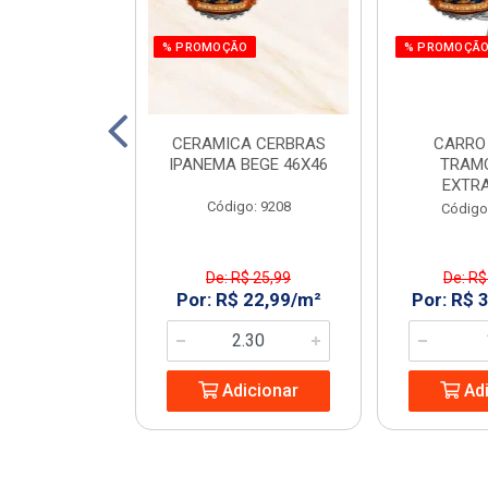
% PROMOÇÃO
% PROMOÇÃ
 E PARAF 12V
CERAMICA CERBRAS
CARRO
3PCS RAZI
IPANEMA BEGE 46X46
TRAM
EXTR
: 970266
Código: 9208
Código
$ 161,55
De: R$ 25,99
De: R$
 119,99/UN
Por: R$ 22,99/m²
Por: R$ 
icionar
Adicionar
Adi