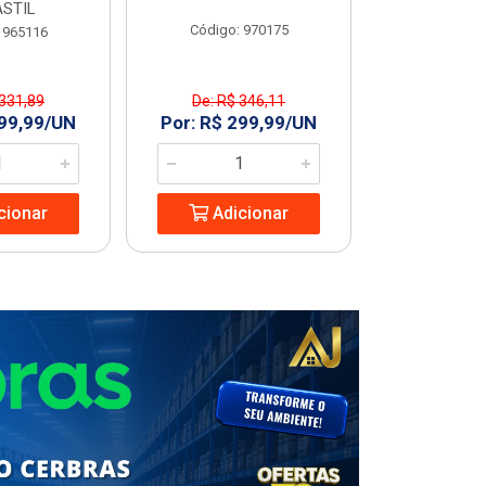
STIL
Código: 970175
Código
 965116
 331,89
De: R$ 346,11
R$ 227
299,99/UN
Por: R$ 299,99/UN
Adic
cionar
Adicionar