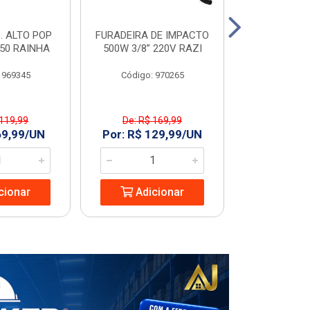
. ALTO POP
FURADEIRA DE IMPACTO
PIA C/COL
C50 RAINHA
500W 3/8” 220V RAZI
GARDENIA
 969345
Código: 970265
Código
 119,99
De: R$ 169,99
De: R$ 
69,99/UN
Por: R$ 129,99/UN
Por: R$ 1
cionar
Adicionar
Adic