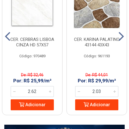
CER. CERBRAS LISBOA
CER. KARINA PALATINO
CINZA HD 57X57
43144 43X43
Código: 970489
Código: 961193
De: R$ 32,46
De: R$ 44,01
Por: R$ 25,99/m²
Por: R$ 29,99/m²
Adicionar
Adicionar