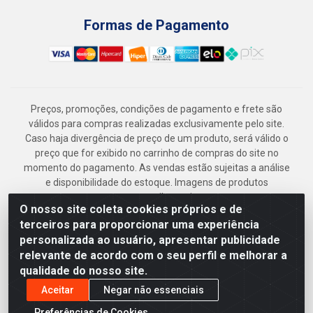
Formas de Pagamento
Preços, promoções, condições de pagamento e frete são
válidos para compras realizadas exclusivamente pelo site.
Caso haja divergência de preço de um produto, será válido o
preço que for exibido no carrinho de compras do site no
momento do pagamento. As vendas estão sujeitas a análise
e disponibilidade do estoque. Imagens de produtos
meramente ilustrativas.
O nosso site coleta cookies próprios e de
Armazém Jenipapo Materiais de Construção em Geral
terceiros para proporcionar uma experiência
LTDA - Rua das Flores, 2691 - Guabiraba, Recife/PE - CEP
personalizada ao usuário, apresentar publicidade
52.291-630 - CNPJ 41.097.379/0001-
relevante de acordo com o seu perfil e melhorar a
qualidade do nosso site.
Aceitar
Negar não essenciais
Preferências de Cookies