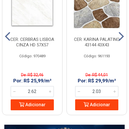
CER. CERBRAS LISBOA
CER. KARINA PALATINO
CINZA HD 57X57
43144 43X43
Código: 970489
Código: 961193
De: R$ 32,46
De: R$ 44,01
Por: R$ 25,99/m²
Por: R$ 29,99/m²
Adicionar
Adicionar