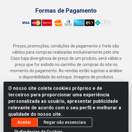
Formas de Pagamento
Preços, promoções, condições de pagamento e frete são
válidos para compras realizadas exclusivamente pelo site.
Caso haja divergência de preço de um produto, será válido o
preço que for exibido no carrinho de compras do site no
momento do pagamento. As vendas estão sujeitas a análise
e disponibilidade do estoque. Imagens de produtos
meramente ilustrativas.
O nosso site coleta cookies próprios e de
Armazém Jenipapo Materiais de Construção em Geral
terceiros para proporcionar uma experiência
LTDA - Rua das Flores, 2691 - Guabiraba, Recife/PE - CEP
personalizada ao usuário, apresentar publicidade
52.291-630 - CNPJ 41.097.379/0001-
relevante de acordo com o seu perfil e melhorar a
qualidade do nosso site.
Aceitar
Negar não essenciais
Preferências de Cookies