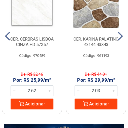
CER. CERBRAS LISBOA
CER. KARINA PALATINO
CINZA HD 57X57
43144 43X43
Código: 970489
Código: 961193
De: R$ 32,46
De: R$ 44,01
Por: R$ 25,99/m²
Por: R$ 29,99/m²
Adicionar
Adicionar