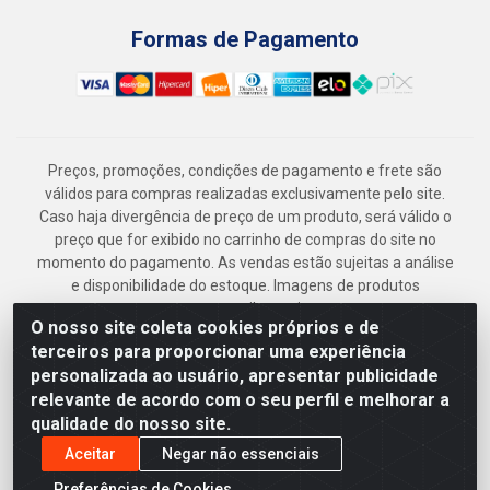
Formas de Pagamento
Preços, promoções, condições de pagamento e frete são
válidos para compras realizadas exclusivamente pelo site.
Caso haja divergência de preço de um produto, será válido o
preço que for exibido no carrinho de compras do site no
momento do pagamento. As vendas estão sujeitas a análise
e disponibilidade do estoque. Imagens de produtos
meramente ilustrativas.
O nosso site coleta cookies próprios e de
Armazém Jenipapo Materiais de Construção em Geral
terceiros para proporcionar uma experiência
LTDA - Rua das Flores, 2691 - Guabiraba, Recife/PE - CEP
personalizada ao usuário, apresentar publicidade
52.291-630 - CNPJ 41.097.379/0001-
relevante de acordo com o seu perfil e melhorar a
qualidade do nosso site.
Aceitar
Negar não essenciais
Preferências de Cookies