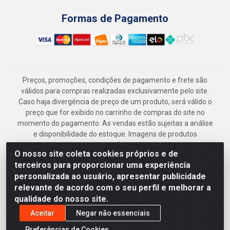
Formas de Pagamento
Preços, promoções, condições de pagamento e frete são
válidos para compras realizadas exclusivamente pelo site.
Caso haja divergência de preço de um produto, será válido o
preço que for exibido no carrinho de compras do site no
momento do pagamento. As vendas estão sujeitas a análise
e disponibilidade do estoque. Imagens de produtos
meramente ilustrativas.
O nosso site coleta cookies próprios e de
Armazém Jenipapo Materiais de Construção em Geral
terceiros para proporcionar uma experiência
LTDA - Rua das Flores, 2691 - Guabiraba, Recife/PE - CEP
personalizada ao usuário, apresentar publicidade
52.291-630 - CNPJ 41.097.379/0001-
relevante de acordo com o seu perfil e melhorar a
qualidade do nosso site.
Aceitar
Negar não essenciais
Preferências de Cookies