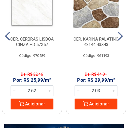
CER. CERBRAS LISBOA
CER. KARINA PALATINO
CINZA HD 57X57
43144 43X43
Código: 970489
Código: 961193
De: R$ 32,46
De: R$ 44,01
Por: R$ 25,99/m²
Por: R$ 29,99/m²
Adicionar
Adicionar