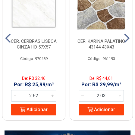
CER. CERBRAS LISBOA
CER. KARINA PALATINO
CINZA HD 57X57
43144 43X43
Código: 970489
Código: 961193
De: R$ 32,46
De: R$ 44,01
Por: R$ 25,99/m²
Por: R$ 29,99/m²
Adicionar
Adicionar