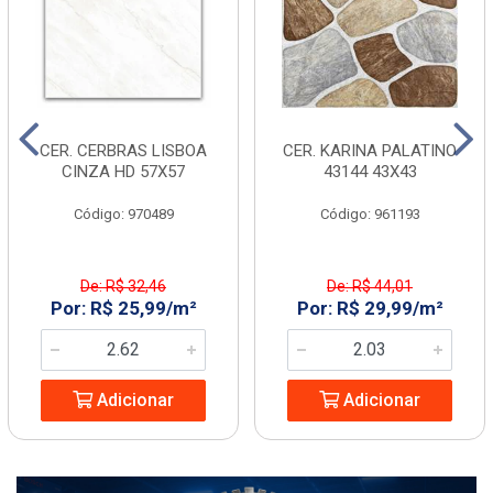
CER. CERBRAS LISBOA
CER. KARINA PALATINO
CINZA HD 57X57
43144 43X43
Código: 970489
Código: 961193
De: R$ 32,46
De: R$ 44,01
Por: R$ 25,99/m²
Por: R$ 29,99/m²
Adicionar
Adicionar