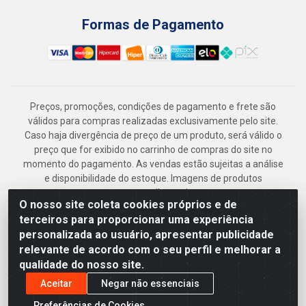
Formas de Pagamento
Preços, promoções, condições de pagamento e frete são
válidos para compras realizadas exclusivamente pelo site.
Caso haja divergência de preço de um produto, será válido o
preço que for exibido no carrinho de compras do site no
momento do pagamento. As vendas estão sujeitas a análise
e disponibilidade do estoque. Imagens de produtos
meramente ilustrativas.
O nosso site coleta cookies próprios e de
Armazém Jenipapo Materiais de Construção em Geral
terceiros para proporcionar uma experiência
LTDA - Rua das Flores, 2691 - Guabiraba, Recife/PE - CEP
personalizada ao usuário, apresentar publicidade
52.291-630 - CNPJ 41.097.379/0001-
relevante de acordo com o seu perfil e melhorar a
qualidade do nosso site.
Aceitar
Negar não essenciais
Preferências de Cookies