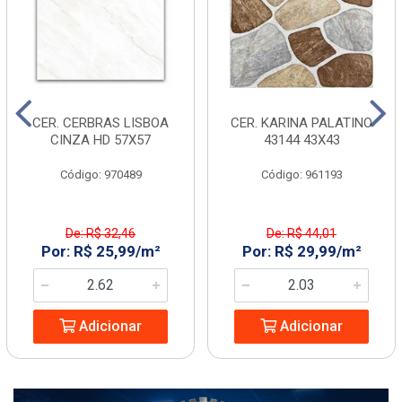
CER. CERBRAS LISBOA
CER. KARINA PALATINO
CINZA HD 57X57
43144 43X43
Código: 970489
Código: 961193
De: R$ 32,46
De: R$ 44,01
Por: R$ 25,99/m²
Por: R$ 29,99/m²
Adicionar
Adicionar