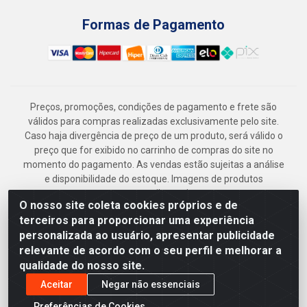
Formas de Pagamento
Preços, promoções, condições de pagamento e frete são
válidos para compras realizadas exclusivamente pelo site.
Caso haja divergência de preço de um produto, será válido o
preço que for exibido no carrinho de compras do site no
momento do pagamento. As vendas estão sujeitas a análise
e disponibilidade do estoque. Imagens de produtos
meramente ilustrativas.
O nosso site coleta cookies próprios e de
Armazém Jenipapo Materiais de Construção em Geral
terceiros para proporcionar uma experiência
LTDA - Rua das Flores, 2691 - Guabiraba, Recife/PE - CEP
personalizada ao usuário, apresentar publicidade
52.291-630 - CNPJ 41.097.379/0001-
relevante de acordo com o seu perfil e melhorar a
qualidade do nosso site.
Aceitar
Negar não essenciais
Preferências de Cookies