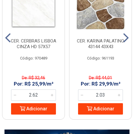
CER. CERBRAS LISBOA
CER. KARINA PALATINO
CINZA HD 57X57
43144 43X43
Código: 970489
Código: 961193
De: R$ 32,46
De: R$ 44,01
Por: R$ 25,99/m²
Por: R$ 29,99/m²
Adicionar
Adicionar