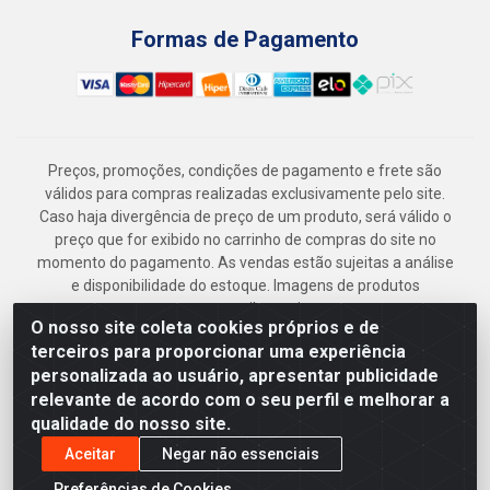
Formas de Pagamento
Preços, promoções, condições de pagamento e frete são
válidos para compras realizadas exclusivamente pelo site.
Caso haja divergência de preço de um produto, será válido o
preço que for exibido no carrinho de compras do site no
momento do pagamento. As vendas estão sujeitas a análise
e disponibilidade do estoque. Imagens de produtos
meramente ilustrativas.
O nosso site coleta cookies próprios e de
Armazém Jenipapo Materiais de Construção em Geral
terceiros para proporcionar uma experiência
LTDA - Rua das Flores, 2691 - Guabiraba, Recife/PE - CEP
personalizada ao usuário, apresentar publicidade
52.291-630 - CNPJ 41.097.379/0001-
relevante de acordo com o seu perfil e melhorar a
qualidade do nosso site.
Aceitar
Negar não essenciais
Preferências de Cookies