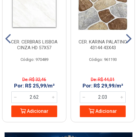
CER. CERBRAS LISBOA
CER. KARINA PALATINO
CINZA HD 57X57
43144 43X43
Código: 970489
Código: 961193
De: R$ 32,46
De: R$ 44,01
Por: R$ 25,99/m²
Por: R$ 29,99/m²
Adicionar
Adicionar