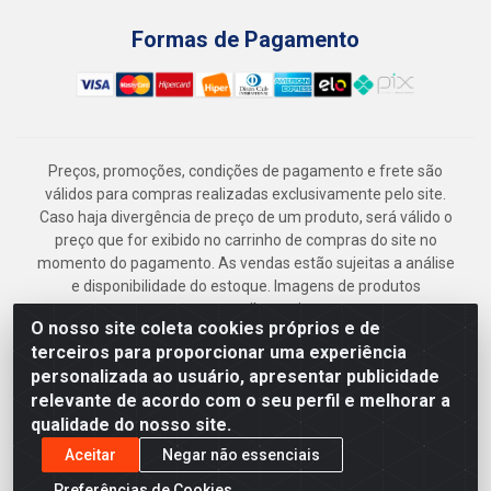
Formas de Pagamento
Preços, promoções, condições de pagamento e frete são
válidos para compras realizadas exclusivamente pelo site.
Caso haja divergência de preço de um produto, será válido o
preço que for exibido no carrinho de compras do site no
momento do pagamento. As vendas estão sujeitas a análise
e disponibilidade do estoque. Imagens de produtos
meramente ilustrativas.
O nosso site coleta cookies próprios e de
Armazém Jenipapo Materiais de Construção em Geral
terceiros para proporcionar uma experiência
LTDA - Rua das Flores, 2691 - Guabiraba, Recife/PE - CEP
personalizada ao usuário, apresentar publicidade
52.291-630 - CNPJ 41.097.379/0001-
relevante de acordo com o seu perfil e melhorar a
qualidade do nosso site.
Aceitar
Negar não essenciais
Preferências de Cookies