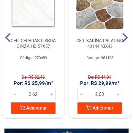
CER. CERBRAS LISBOA
CER. KARINA PALATINO
CINZA HD 57X57
43144 43X43
Código: 970489
Código: 961193
De: R$ 32,46
De: R$ 44,01
Por: R$ 25,99/m²
Por: R$ 29,99/m²
Adicionar
Adicionar