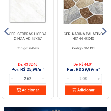
CER. CERBRAS LISBOA
CER. KARINA PALATINO
CINZA HD 57X57
43144 43X43
Código: 970489
Código: 961193
De: R$ 32,46
De: R$ 44,01
Por: R$ 25,99/m²
Por: R$ 29,99/m²
Adicionar
Adicionar