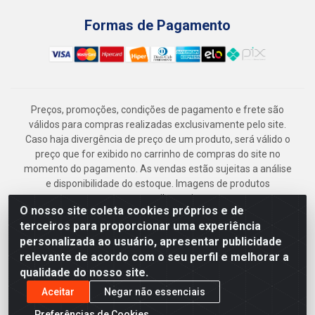
Formas de Pagamento
Preços, promoções, condições de pagamento e frete são
válidos para compras realizadas exclusivamente pelo site.
Caso haja divergência de preço de um produto, será válido o
preço que for exibido no carrinho de compras do site no
momento do pagamento. As vendas estão sujeitas a análise
e disponibilidade do estoque. Imagens de produtos
meramente ilustrativas.
O nosso site coleta cookies próprios e de
Armazém Jenipapo Materiais de Construção em Geral
terceiros para proporcionar uma experiência
LTDA - Rua das Flores, 2691 - Guabiraba, Recife/PE - CEP
personalizada ao usuário, apresentar publicidade
52.291-630 - CNPJ 41.097.379/0001-
relevante de acordo com o seu perfil e melhorar a
qualidade do nosso site.
Aceitar
Negar não essenciais
Preferências de Cookies