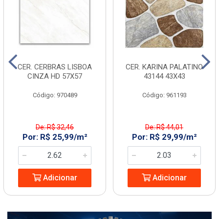
CER. CERBRAS LISBOA
CER. KARINA PALATINO
CINZA HD 57X57
43144 43X43
Código: 970489
Código: 961193
De: R$ 32,46
De: R$ 44,01
Por: R$ 25,99/m²
Por: R$ 29,99/m²
Adicionar
Adicionar