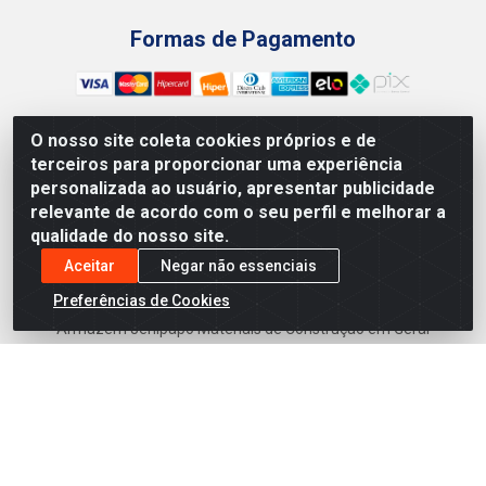
Formas de Pagamento
O nosso site coleta cookies próprios e de
terceiros para proporcionar uma experiência
Preços, promoções, condições de pagamento e frete são
personalizada ao usuário, apresentar publicidade
válidos para compras realizadas exclusivamente pelo site.
relevante de acordo com o seu perfil e melhorar a
Caso haja divergência de preço de um produto, será válido o
qualidade do nosso site.
preço que for exibido no carrinho de compras do site no
momento do pagamento. As vendas estão sujeitas a análise
Aceitar
Negar não essenciais
e disponibilidade do estoque. Imagens de produtos
Preferências de Cookies
meramente ilustrativas.
Armazém Jenipapo Materiais de Construção em Geral
LTDA - Rua das Flores, 2691 - Guabiraba, Recife/PE - CEP
52.291-630 - CNPJ 41.097.379/0001-