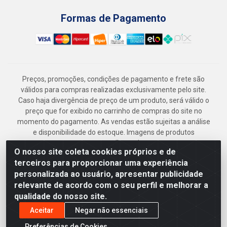
Formas de Pagamento
Preços, promoções, condições de pagamento e frete são
válidos para compras realizadas exclusivamente pelo site.
Caso haja divergência de preço de um produto, será válido o
preço que for exibido no carrinho de compras do site no
momento do pagamento. As vendas estão sujeitas a análise
e disponibilidade do estoque. Imagens de produtos
meramente ilustrativas.
O nosso site coleta cookies próprios e de
Armazém Jenipapo Materiais de Construção em Geral
terceiros para proporcionar uma experiência
LTDA - Rua das Flores, 2691 - Guabiraba, Recife/PE - CEP
personalizada ao usuário, apresentar publicidade
52.291-630 - CNPJ 41.097.379/0001-
relevante de acordo com o seu perfil e melhorar a
qualidade do nosso site.
Aceitar
Negar não essenciais
Preferências de Cookies