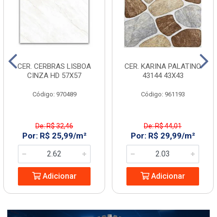
CER. CERBRAS LISBOA
CER. KARINA PALATINO
CINZA HD 57X57
43144 43X43
Código: 970489
Código: 961193
De: R$ 32,46
De: R$ 44,01
Por: R$ 25,99/m²
Por: R$ 29,99/m²
Adicionar
Adicionar