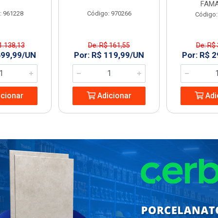
FAMA
: 961228
Código: 970266
Código:
1.138,13
De: R$ 161,55
De: R$
499,99/UN
Por: R$ 119,99/UN
Por: R$ 
cionar
Adicionar
Adi