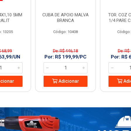
4X1,10 5MM
CUBA DE APOIO MALVA
TOR. COZ C
RALIT
BRANCA
1/4 PARE 
: 13205
Código: 10408
Código:
$ 68,99
De: R$ 446,18
De: R$
 63,99/UN
Por: R$ 199,99/PC
Por: R$ 
cionar
Adicionar
Adi