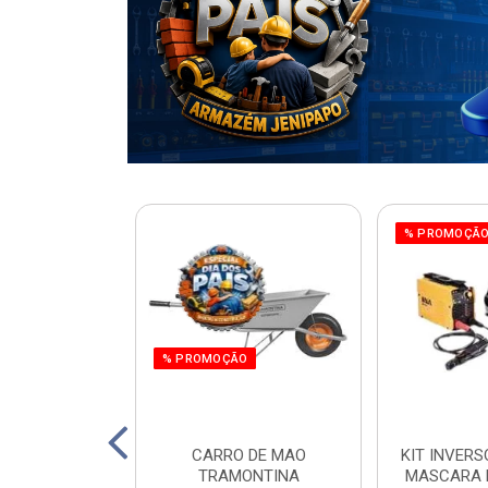
% PROMOÇÃ
% PROMOÇÃO
220W ORBITAL
CARRO DE MAO
KIT INVERS
 WORKER
TRAMONTINA
MASCARA 