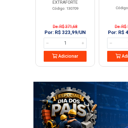
EXTRAFORTE
: 963994
Código
Código: 130709
De: R$ 371,68
De: R$ 
1,23/UN
Por: R$ 323,99/UN
Por: R$ 
icionar
Adicionar
Adi