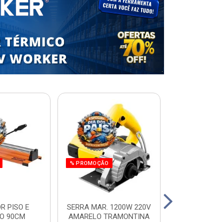
% PROMOÇÃO
R PISO E
SERRA MAR. 1200W 220V
ESCADA RES.
O 90CM
AMARELO TRAMONTINA
ALUM