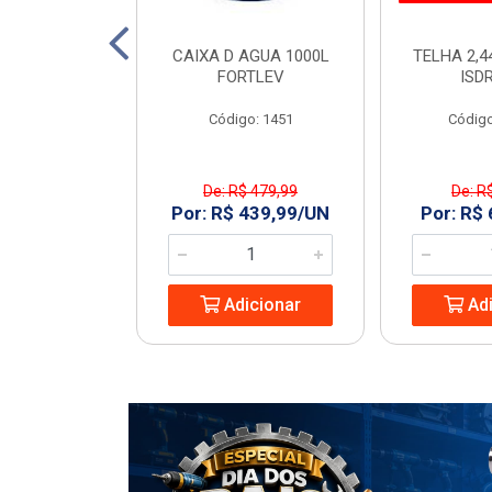
TO 150 SN 6M
CAIXA D AGUA 1000L
TELHA 2,4
ECON
FORTLEV
ISD
: 968977
Código: 1451
Código
De: R$ 479,99
De: R
8,74/UN
Por: R$ 439,99/UN
Por: R$
icionar
Adicionar
Adi