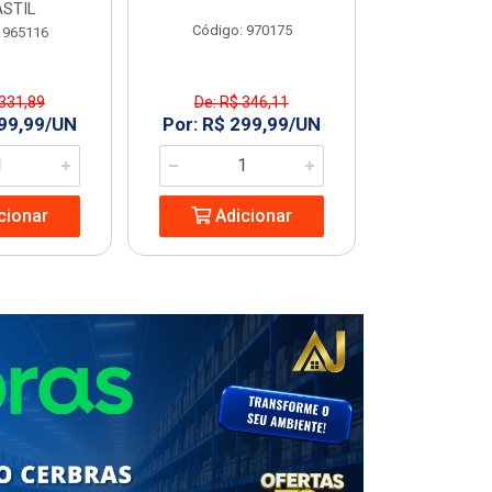
STIL
Código: 970175
Código
 965116
 331,89
De: R$ 346,11
R$ 227
299,99/UN
Por: R$ 299,99/UN
Adic
cionar
Adicionar