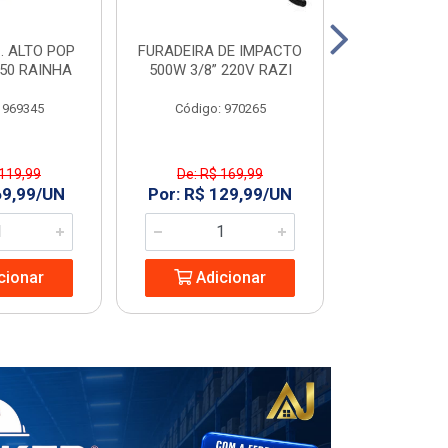
. ALTO POP
FURADEIRA DE IMPACTO
PIA C/COL
C50 RAINHA
500W 3/8” 220V RAZI
GARDENIA
 969345
Código: 970265
Código
 119,99
De: R$ 169,99
De: R$ 
69,99/UN
Por: R$ 129,99/UN
Por: R$ 1
cionar
Adicionar
Adic