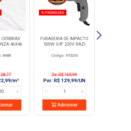
% PROMOÇÃO
% PROMOÇÃO
 CERBRAS
FURADEIRA DE IMPACTO
SERRA MAR. 
INZA 46X46
500W 3/8” 220V RAZI
AMARELO T
: 8488
Código: 970265
Código:
 28,77
De: R$ 169,99
De: R$ 
22,99/m²
Por: R$ 129,99/UN
Por: R$ 2
cionar
Adicionar
Adic