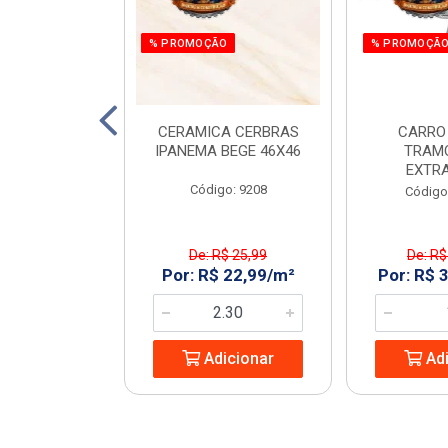
O
% PROMOÇÃO
% PROMOÇÃ
 E PARAF 12V
CERAMICA CERBRAS
CARRO
3PCS RAZI
IPANEMA BEGE 46X46
TRAM
EXTR
: 970266
Código: 9208
Código
$ 161,55
De: R$ 25,99
De: R$
 119,99/UN
Por: R$ 22,99/m²
Por: R$ 
icionar
Adicionar
Adi