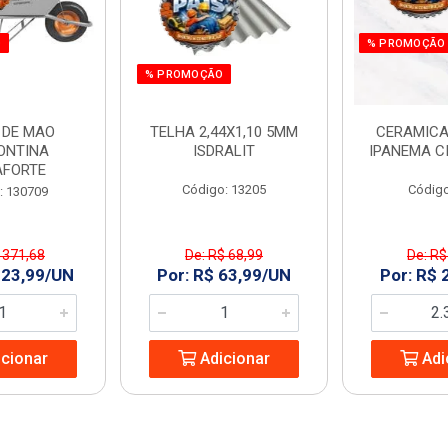
O
% PROMOÇÃO
% PROMOÇÃO
 DE MAO
TELHA 2,44X1,10 5MM
CERAMICA
ONTINA
ISDRALIT
IPANEMA C
AFORTE
Código: 13205
Código
: 130709
 371,68
De: R$ 68,99
De: R$
323,99/UN
Por: R$ 63,99/UN
Por: R$ 
cionar
Adicionar
Adi