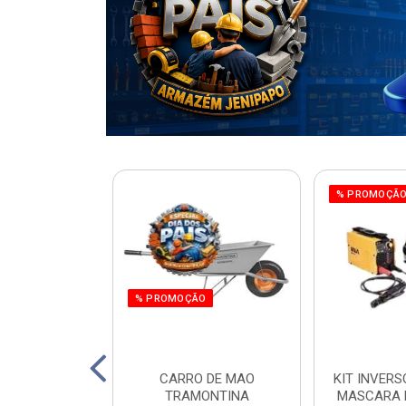
% PROMOÇÃ
% PROMOÇÃO
220W ORBITAL
CARRO DE MAO
KIT INVERS
 WORKER
TRAMONTINA
MASCARA 