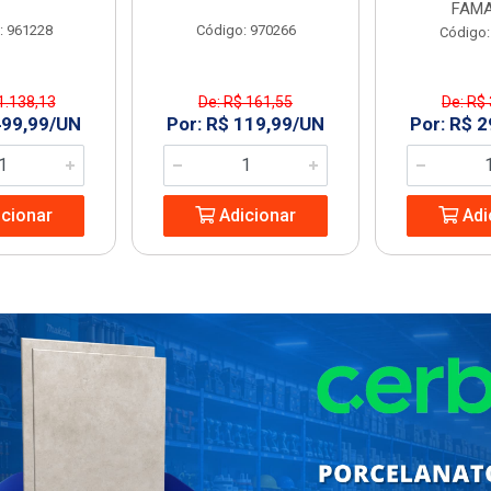
FAMA
: 961228
Código: 970266
Código:
1.138,13
De: R$ 161,55
De: R$
499,99/UN
Por: R$ 119,99/UN
Por: R$ 
cionar
Adicionar
Adi