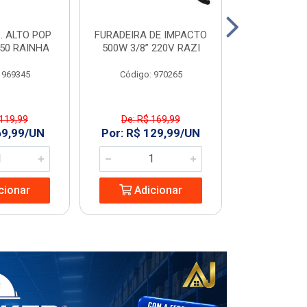
. ALTO POP
FURADEIRA DE IMPACTO
PIA C/COL
C50 RAINHA
500W 3/8” 220V RAZI
GARDENIA
 969345
Código: 970265
Código
 119,99
De: R$ 169,99
De: R$ 
69,99/UN
Por: R$ 129,99/UN
Por: R$ 1
cionar
Adicionar
Adic