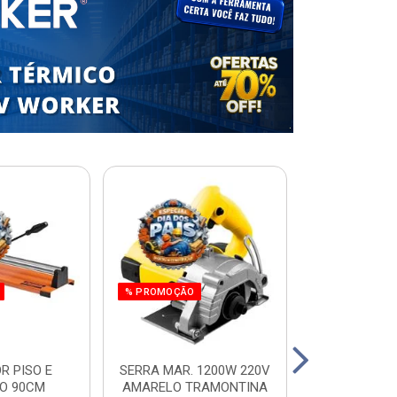
% PROMOÇÃO
R PISO E
SERRA MAR. 1200W 220V
ESCADA RES.
O 90CM
AMARELO TRAMONTINA
ALUM