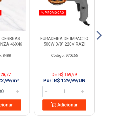
% PROMOÇÃO
 CERBRAS
FURADEIRA DE IMPACTO
SERRA MAR. 
INZA 46X46
500W 3/8” 220V RAZI
AMARELO T
: 8488
Código: 970265
Código:
 28,77
De: R$ 169,99
De: R$ 
22,99/m²
Por: R$ 129,99/UN
Por: R$ 2
cionar
Adicionar
Adic