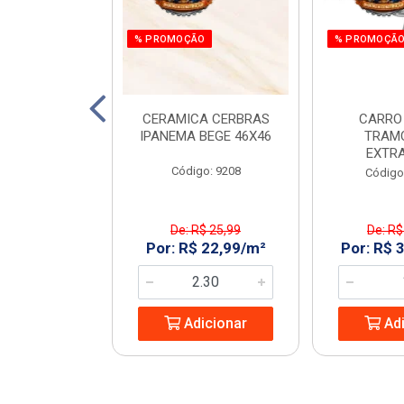
% PROMOÇÃO
% PROMOÇÃ
 E PARAF 12V
CERAMICA CERBRAS
CARRO
3PCS RAZI
IPANEMA BEGE 46X46
TRAM
EXTR
: 970266
Código: 9208
Código
$ 161,55
De: R$ 25,99
De: R$
 119,99/UN
Por: R$ 22,99/m²
Por: R$ 
icionar
Adicionar
Adi