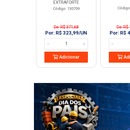
EXTRAFORTE
: 963994
Código
Código: 130709
De: R$ 371,68
De: R$ 
1,23/UN
Por: R$ 323,99/UN
Por: R$ 
icionar
Adicionar
Adi