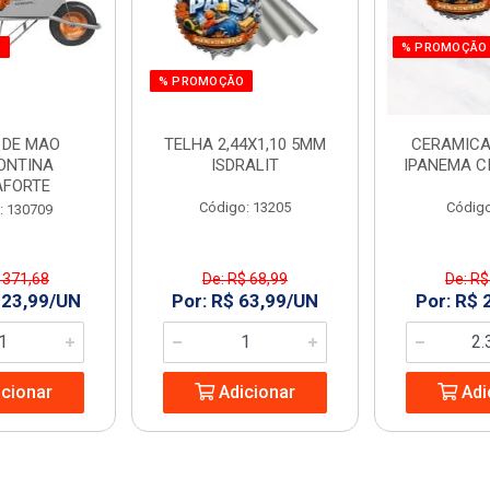
O
% PROMOÇÃO
% PROMOÇÃO
 DE MAO
TELHA 2,44X1,10 5MM
CERAMICA
ONTINA
ISDRALIT
IPANEMA C
AFORTE
Código: 13205
Código
: 130709
 371,68
De: R$ 68,99
De: R$
323,99/UN
Por: R$ 63,99/UN
Por: R$ 
cionar
Adicionar
Adi