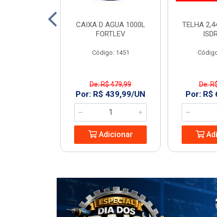
TO 150 SN 6M
CAIXA D AGUA 1000L
TELHA 2,4
ECON
FORTLEV
ISD
: 968977
Código: 1451
Código
De: R$ 479,99
De: R
8,74/UN
Por: R$ 439,99/UN
Por: R$
icionar
Adicionar
Adi