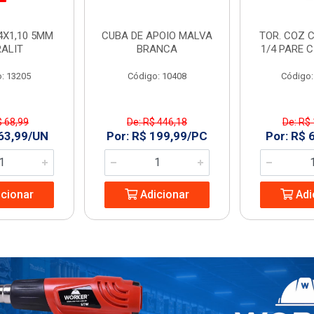
4X1,10 5MM
CUBA DE APOIO MALVA
TOR. COZ C
RALIT
BRANCA
1/4 PARE 
: 13205
Código: 10408
Código:
$ 68,99
De: R$ 446,18
De: R$
 63,99/UN
Por: R$ 199,99/PC
Por: R$ 
cionar
Adicionar
Adi