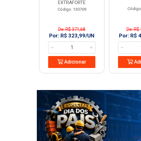
EXTRAFORTE
: 963994
Código
Código: 130709
De: R$ 371,68
De: R$ 
1,23/UN
Por: R$ 323,99/UN
Por: R$ 
icionar
Adicionar
Adi