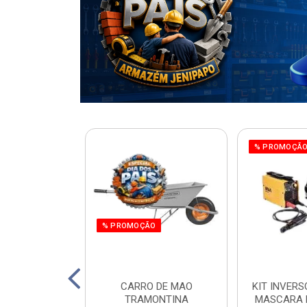
% PROMOÇÃ
% PROMOÇÃO
220W ORBITAL
CARRO DE MAO
KIT INVERS
 WORKER
TRAMONTINA
MASCARA 