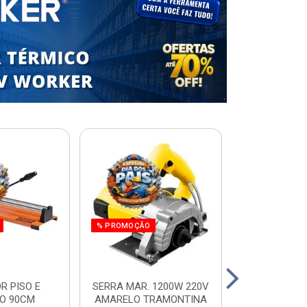
% PROMOÇÃO
R PISO E
SERRA MAR. 1200W 220V
ESCADA RES.
O 90CM
AMARELO TRAMONTINA
ALUM