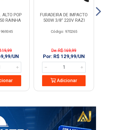
. ALTO POP
FURADEIRA DE IMPACTO
PIA C/COL
C50 RAINHA
500W 3/8” 220V RAZI
GARDENIA
 969345
Código: 970265
Código
 119,99
De: R$ 169,99
De: R$ 
69,99/UN
Por: R$ 129,99/UN
Por: R$ 1
cionar
Adicionar
Adic