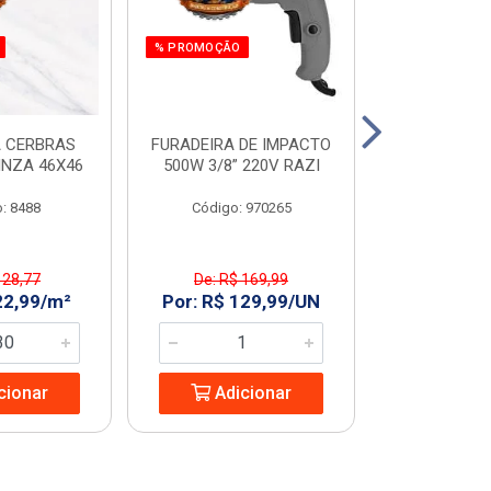
% PROMOÇÃO
 CERBRAS
FURADEIRA DE IMPACTO
SERRA MAR. 
INZA 46X46
500W 3/8” 220V RAZI
AMARELO T
: 8488
Código: 970265
Código:
 28,77
De: R$ 169,99
De: R$ 
22,99/m²
Por: R$ 129,99/UN
Por: R$ 2
cionar
Adicionar
Adic