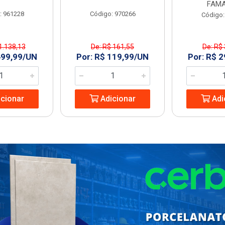
FAMA
: 961228
Código: 970266
Código:
1.138,13
De: R$ 161,55
De: R$
499,99/UN
Por: R$ 119,99/UN
Por: R$ 
cionar
Adicionar
Adi