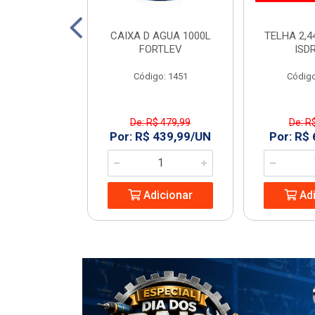
TO 150 SN 6M
CAIXA D AGUA 1000L
TELHA 2,4
ECON
FORTLEV
ISD
: 968977
Código: 1451
Código
De: R$ 479,99
De: R
8,74/UN
Por: R$ 439,99/UN
Por: R$
icionar
Adicionar
Adi