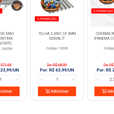
O
% PROMOÇÃO
% PROMOÇÃO
 DE MAO
TELHA 2,44X1,10 5MM
CERAMICA
ONTINA
ISDRALIT
IPANEMA C
AFORTE
Código: 13205
Código
: 130709
 371,68
De: R$ 68,99
De: R$
323,99/UN
Por: R$ 63,99/UN
Por: R$ 
cionar
Adicionar
Adi