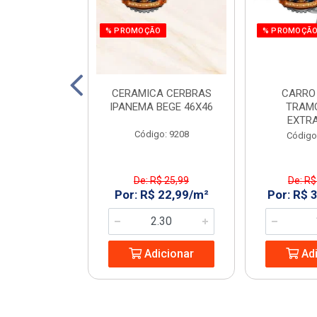
% PROMOÇÃO
% PROMOÇÃ
 E PARAF 12V
CERAMICA CERBRAS
CARRO
3PCS RAZI
IPANEMA BEGE 46X46
TRAM
EXTR
: 970266
Código: 9208
Código
$ 161,55
De: R$ 25,99
De: R$
 119,99/UN
Por: R$ 22,99/m²
Por: R$ 
icionar
Adicionar
Adi