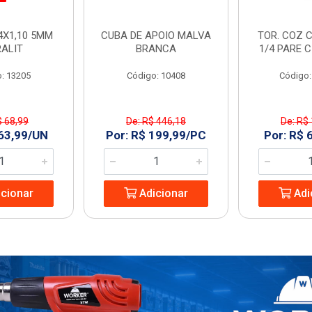
4X1,10 5MM
CUBA DE APOIO MALVA
TOR. COZ C
RALIT
BRANCA
1/4 PARE 
: 13205
Código: 10408
Código:
$ 68,99
De: R$ 446,18
De: R$
 63,99/UN
Por: R$ 199,99/PC
Por: R$ 
cionar
Adicionar
Adi