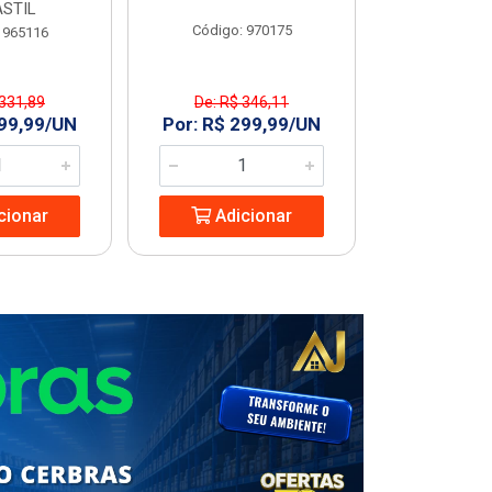
STIL
Código: 970175
Código
 965116
 331,89
De: R$ 346,11
R$ 227
299,99/UN
Por: R$ 299,99/UN
Adic
cionar
Adicionar