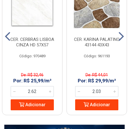
CER. CERBRAS LISBOA
CER. KARINA PALATINO
CINZA HD 57X57
43144 43X43
Código: 970489
Código: 961193
De: R$ 32,46
De: R$ 44,01
Por: R$ 25,99/m²
Por: R$ 29,99/m²
Adicionar
Adicionar