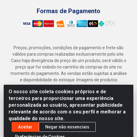
Formas de Pagamento
Preços, promoções, condições de pagamento e frete são
válidos para compras realizadas exclusivamente pelo site.
Caso haja divergência de preço de um produto, será válido o
preço que for exibido no carrinho de compras do site no
momento do pagamento. As vendas estão sujeitas a análise
e disponibilidade do estoque. Imagens de produtos
meramente ilustrativas.
O nosso site coleta cookies próprios e de
Armazém Jenipapo Materiais de Construção em Geral
terceiros para proporcionar uma experiência
LTDA - Rua das Flores, 2691 - Guabiraba, Recife/PE - CEP
personalizada ao usuário, apresentar publicidade
52.291-630 - CNPJ 41.097.379/0001-
relevante de acordo com o seu perfil e melhorar a
qualidade do nosso site.
Aceitar
Negar não essenciais
Preferências de Cookies