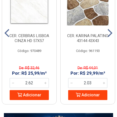
CER. CERBRAS LISBOA
CER. KARINA PALATINO
CINZA HD 57X57
43144 43X43
Código: 970489
Código: 961193
De: R$ 32,46
De: R$ 44,01
Por: R$ 25,99/m²
Por: R$ 29,99/m²
Adicionar
Adicionar