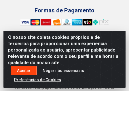
Formas de Pagamento
O nosso site coleta cookies próprios e de
terceiros para proporcionar uma experiência
Preços, promoções, condições de pagamento e frete são
personalizada ao usuário, apresentar publicidade
válidos para compras realizadas exclusivamente pelo site.
relevante de acordo com o seu perfil e melhorar a
Caso haja divergência de preço de um produto, será válido o
qualidade do nosso site.
preço que for exibido no carrinho de compras do site no
momento do pagamento. As vendas estão sujeitas a análise
Aceitar
Negar não essenciais
e disponibilidade do estoque. Imagens de produtos
Preferências de Cookies
meramente ilustrativas.
Armazém Jenipapo Materiais de Construção em Geral
LTDA - Rua das Flores, 2691 - Guabiraba, Recife/PE - CEP
52.291-630 - CNPJ 41.097.379/0001-