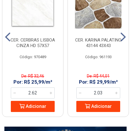
CER. CERBRAS LISBOA
CER. KARINA PALATINO
CINZA HD 57X57
43144 43X43
Código: 970489
Código: 961193
De: R$ 32,46
De: R$ 44,01
Por: R$ 25,99/m²
Por: R$ 29,99/m²
Adicionar
Adicionar