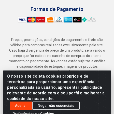
Formas de Pagamento
Preços, promoções, condições de pagamento e frete são
válidos para compras realizadas exclusivamente pelo site.
Caso haja divergência de preço de um produto, será válido o
preço que for exibido no carrinho de compras do site no
momento do pagamento. As vendas estão sujeitas a análise
e disponibilidade do estoque. Imagens de produtos
meramente ilustrativas.
O nosso site coleta cookies próprios e de
Armazém Jenipapo Materiais de Construção em Geral
terceiros para proporcionar uma experiência
LTDA - Rua das Flores, 2691 - Guabiraba, Recife/PE - CEP
personalizada ao usuário, apresentar publicidade
52.291-630 - CNPJ 41.097.379/0001-
relevante de acordo com o seu perfil e melhorar a
qualidade do nosso site.
Aceitar
Negar não essenciais
Preferências de Cookies