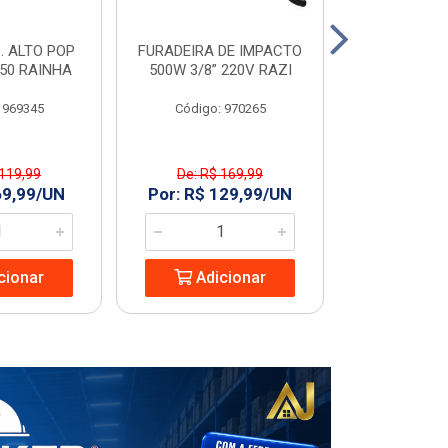
. ALTO POP
FURADEIRA DE IMPACTO
PORTA LIS
C50 RAINHA
500W 3/8” 220V RAZI
60
 969345
Código: 970265
Código
 119,99
De: R$ 169,99
R$ 173
69,99/UN
Por: R$ 129,99/UN
Adic
cionar
Adicionar