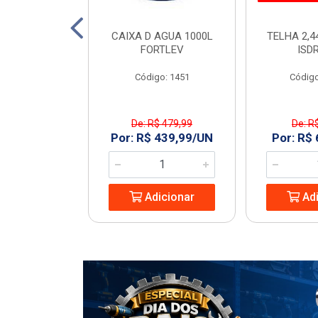
2X3/4 MAQ BR
CAIXA D AGUA 1000L
TELHA 2,4
OUCAS
FORTLEV
ISD
: 230281
Código: 1451
Código
De: R$ 479,99
De: R
6,95/UN
Por: R$ 439,99/UN
Por: R$
icionar
Adicionar
Adi