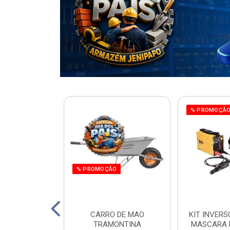
% PROMOÇÃ
% PROMOÇÃO
220W ORBITAL
CARRO DE MAO
KIT INVERS
 WORKER
TRAMONTINA
MASCARA 