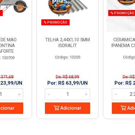
O
% PROMOÇÃO
% PROMOÇÃO
 DE MAO
TELHA 2,44X1,10 5MM
CERAMICA
ONTINA
ISDRALIT
IPANEMA C
AFORTE
Código: 13205
Código
: 130709
 371,68
De: R$ 68,99
De: R$
323,99/UN
Por: R$ 63,99/UN
Por: R$ 
cionar
Adicionar
Adi