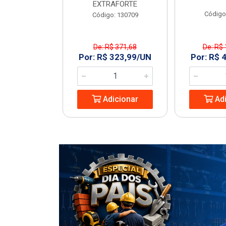
EXTRAFORTE
: 963994
Código
Código: 130709
De: R$ 371,68
De: R$ 
1,23/UN
Por: R$ 323,99/UN
Por: R$ 
icionar
Adicionar
Adi