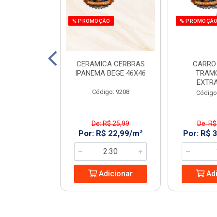
% PROMOÇÃO
% PROMOÇÃ
C. ALTO POP
CERAMICA CERBRAS
CARRO
 C50 RAINHA
IPANEMA BEGE 46X46
TRAM
EXTR
: 969344
Código: 9208
Código
De: R$ 25,99
De: R$
9,99/UN
Por: R$ 22,99/m²
Por: R$ 
icionar
Adicionar
Adi