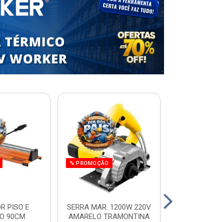
% PROMOÇÃO
R PISO E
SERRA MAR. 1200W 220V
ESCADA RES.
O 90CM
AMARELO TRAMONTINA
ALUM