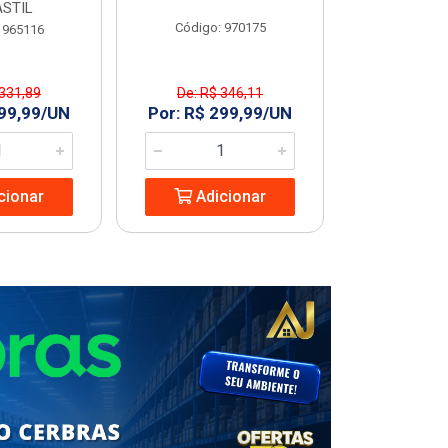
STIL
Código: 970175
Código
 965116
 331,89
De: R$ 346,11
R$ 227
299,99/UN
Por: R$ 299,99/UN
Adic
cionar
Adicionar