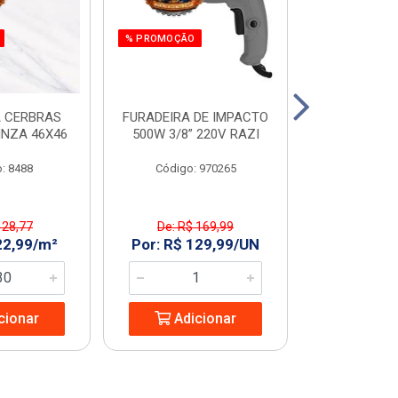
% PROMOÇÃO
% PROMOÇÃO
 CERBRAS
FURADEIRA DE IMPACTO
SERRA MAR. 
INZA 46X46
500W 3/8” 220V RAZI
AMARELO T
: 8488
Código: 970265
Código:
 28,77
De: R$ 169,99
De: R$ 
22,99/m²
Por: R$ 129,99/UN
Por: R$ 2
cionar
Adicionar
Adic