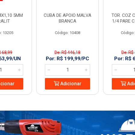
4X1,10 5MM
CUBA DE APOIO MALVA
TOR. COZ C
RALIT
BRANCA
1/4 PARE 
: 13205
Código: 10408
Código:
$ 68,99
De: R$ 446,18
De: R$
 63,99/UN
Por: R$ 199,99/PC
Por: R$ 
cionar
Adicionar
Adi