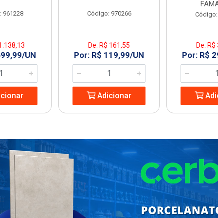
FAMA
: 961228
Código: 970266
Código:
1.138,13
De: R$ 161,55
De: R$
499,99/UN
Por: R$ 119,99/UN
Por: R$ 
cionar
Adicionar
Adi