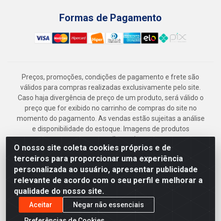
Formas de Pagamento
Preços, promoções, condições de pagamento e frete são
válidos para compras realizadas exclusivamente pelo site.
Caso haja divergência de preço de um produto, será válido o
preço que for exibido no carrinho de compras do site no
momento do pagamento. As vendas estão sujeitas a análise
e disponibilidade do estoque. Imagens de produtos
meramente ilustrativas.
O nosso site coleta cookies próprios e de
Armazém Jenipapo Materiais de Construção em Geral
terceiros para proporcionar uma experiência
LTDA - Rua das Flores, 2691 - Guabiraba, Recife/PE - CEP
personalizada ao usuário, apresentar publicidade
52.291-630 - CNPJ 41.097.379/0001-
relevante de acordo com o seu perfil e melhorar a
qualidade do nosso site.
Aceitar
Negar não essenciais
Preferências de Cookies