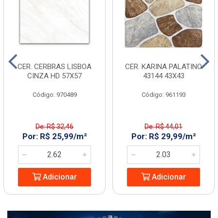
CER. CERBRAS LISBOA
CER. KARINA PALATINO
CINZA HD 57X57
43144 43X43
Código: 970489
Código: 961193
De: R$ 32,46
De: R$ 44,01
Por: R$ 25,99/m²
Por: R$ 29,99/m²
Adicionar
Adicionar