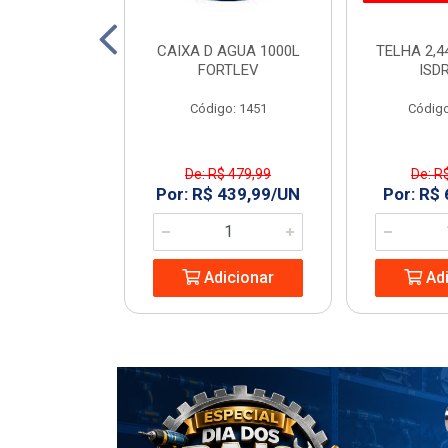
TO 150 SN 6M
CAIXA D AGUA 1000L
TELHA 2,4
ECON
FORTLEV
ISD
: 968977
Código: 1451
Código
De: R$ 479,99
De: R
8,74/UN
Por: R$ 439,99/UN
Por: R$
icionar
Adicionar
Adi