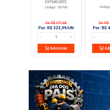
EXTRAFORTE
: 963994
Código
Código: 130709
De: R$ 371,68
De: R$ 
1,23/UN
Por: R$ 323,99/UN
Por: R$ 
icionar
Adicionar
Adi