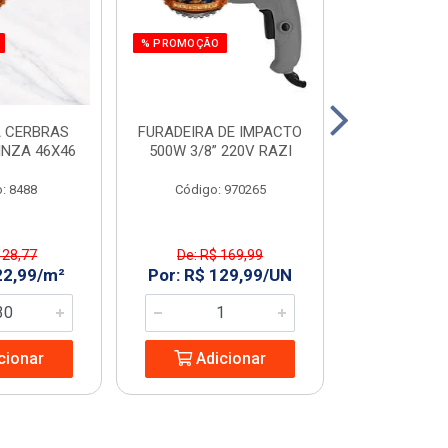
% PROMOÇÃO
 CERBRAS
FURADEIRA DE IMPACTO
SERRA MAR. 
INZA 46X46
500W 3/8” 220V RAZI
AMARELO T
: 8488
Código: 970265
Código:
 28,77
De: R$ 169,99
De: R$ 
22,99/m²
Por: R$ 129,99/UN
Por: R$ 2
cionar
Adicionar
Adic