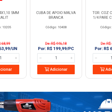
4X1,10 5MM
CUBA DE APOIO MALVA
TOR. COZ C
RALIT
BRANCA
1/4 PARE 
: 13205
Código: 10408
Código:
$ 68,99
De: R$ 446,18
De: R$
 63,99/UN
Por: R$ 199,99/PC
Por: R$ 
cionar
Adicionar
Adi