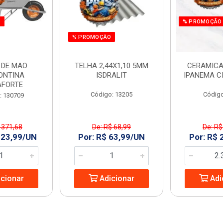
O
% PROMOÇÃO
% PROMOÇÃO
 DE MAO
TELHA 2,44X1,10 5MM
CERAMICA
ONTINA
ISDRALIT
IPANEMA C
AFORTE
Código: 13205
Código
: 130709
 371,68
De: R$ 68,99
De: R$
323,99/UN
Por: R$ 63,99/UN
Por: R$ 
cionar
Adicionar
Adi