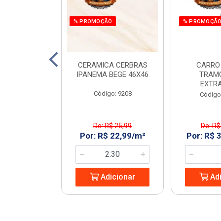
% PROMOÇÃO
% PROMOÇÃ
 E PARAF 12V
CERAMICA CERBRAS
CARRO
3PCS RAZI
IPANEMA BEGE 46X46
TRAM
EXTR
: 970266
Código: 9208
Código
$ 161,55
De: R$ 25,99
De: R$
 119,99/UN
Por: R$ 22,99/m²
Por: R$ 
icionar
Adicionar
Adi