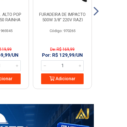
. ALTO POP
FURADEIRA DE IMPACTO
PIA C/COL
C50 RAINHA
500W 3/8” 220V RAZI
GARDENIA
 969345
Código: 970265
Código
 119,99
De: R$ 169,99
De: R$ 
69,99/UN
Por: R$ 129,99/UN
Por: R$ 1
cionar
Adicionar
Adic