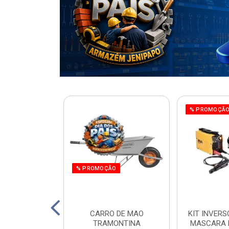
% PROMOÇÃ
% PROMOÇÃO
220W ORBITAL
CARRO DE MAO
KIT INVERS
 WORKER
TRAMONTINA
MASCARA 