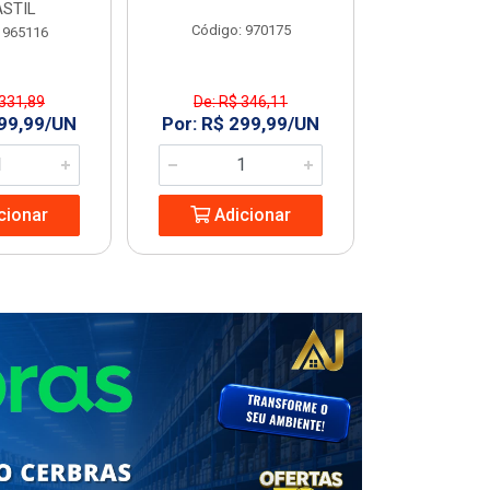
STIL
Código: 970175
Código
 965116
 331,89
De: R$ 346,11
R$ 227
299,99/UN
Por: R$ 299,99/UN
Adic
cionar
Adicionar