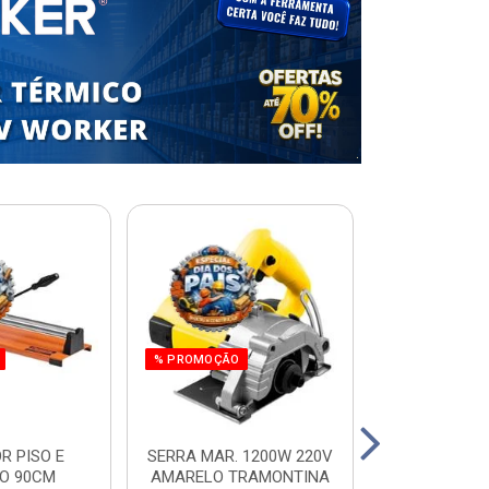
% PROMOÇÃO
R PISO E
SERRA MAR. 1200W 220V
ESCADA RES.
O 90CM
AMARELO TRAMONTINA
ALUM