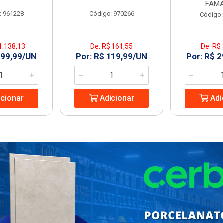
FAMA
: 961228
Código: 970266
Código:
1.138,13
De: R$ 161,55
De: R$
499,99/UN
Por: R$ 119,99/UN
Por: R$ 
cionar
Adicionar
Adi