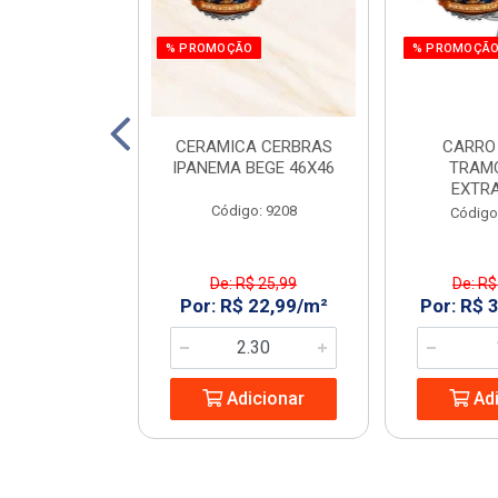
O
% PROMOÇÃO
% PROMOÇÃ
 E PARAF 12V
CERAMICA CERBRAS
CARRO
3PCS RAZI
IPANEMA BEGE 46X46
TRAM
EXTR
: 970266
Código: 9208
Código
$ 161,55
De: R$ 25,99
De: R$
 149,99/UN
Por: R$ 22,99/m²
Por: R$ 
icionar
Adicionar
Adi