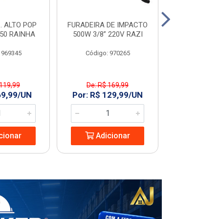
. ALTO POP
FURADEIRA DE IMPACTO
PORTA LIS
C50 RAINHA
500W 3/8” 220V RAZI
60
 969345
Código: 970265
Código
 119,99
De: R$ 169,99
R$ 173
69,99/UN
Por: R$ 129,99/UN
Adic
cionar
Adicionar