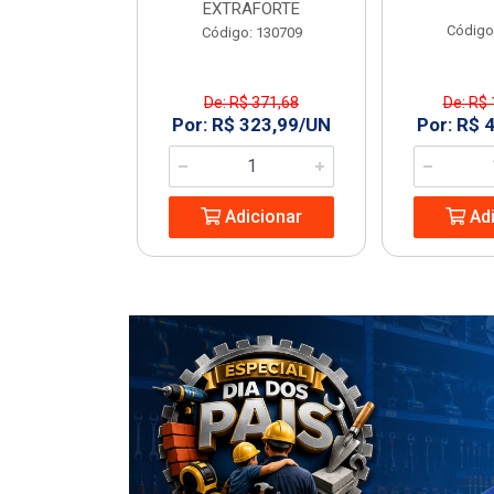
EXTRAFORTE
: 963994
Código
Código: 130709
De: R$ 371,68
De: R$ 
1,23/UN
Por: R$ 323,99/UN
Por: R$ 
icionar
Adicionar
Adi