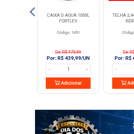
2X3/4 MAQ BR
CAIXA D AGUA 1000L
TELHA 2,4
OUCAS
FORTLEV
ISD
: 230281
Código: 1451
Código
De: R$ 479,99
De: R
6,95/UN
Por: R$ 439,99/UN
Por: R$
icionar
Adicionar
Adi