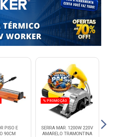
% PROMOÇÃO
R PISO E
SERRA MAR. 1200W 220V
ESCADA RES.
O 90CM
AMARELO TRAMONTINA
ALUM