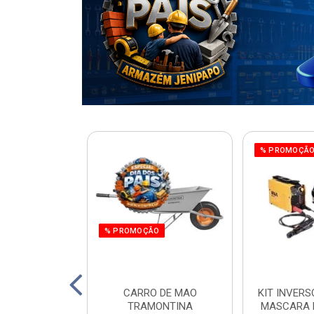
% PROMOÇÃ
% PROMOÇÃO
220W ORBITAL
CARRO DE MAO
KIT INVERS
 WORKER
TRAMONTINA
MASCARA 