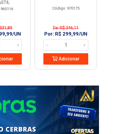
STIL
Código: 970175
Código
 965116
 331,89
De: R$ 346,11
R$ 227
299,99/UN
Por: R$ 299,99/UN
Adic
cionar
Adicionar