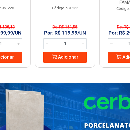
FAMA
: 961228
Código: 970266
Código:
1.138,13
De: R$ 161,55
De: R$
499,99/UN
Por: R$ 119,99/UN
Por: R$ 
cionar
Adicionar
Adi