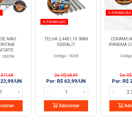
O
% PROMOÇÃO
% PROMOÇÃO
 DE MAO
TELHA 2,44X1,10 5MM
CERAMICA
ONTINA
ISDRALIT
IPANEMA C
AFORTE
Código: 13205
Código
: 130709
 371,68
De: R$ 68,99
De: R$
323,99/UN
Por: R$ 63,99/UN
Por: R$ 
cionar
Adicionar
Adi