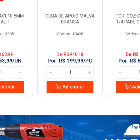
4X1,10 5MM
CUBA DE APOIO MALVA
TOR. COZ C
RALIT
BRANCA
1/4 PARE 
: 13205
Código: 10408
Código:
$ 68,99
De: R$ 446,18
De: R$
 63,99/UN
Por: R$ 199,99/PC
Por: R$ 
cionar
Adicionar
Adi