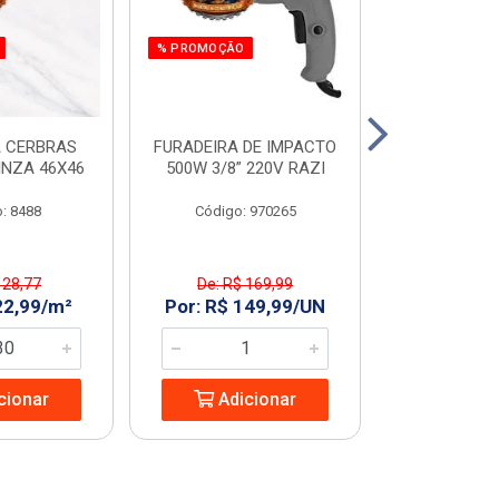
% PROMOÇÃO
% PROMOÇÃO
 CERBRAS
FURADEIRA DE IMPACTO
SERRA MAR. 
INZA 46X46
500W 3/8” 220V RAZI
AMARELO T
: 8488
Código: 970265
Código:
 28,77
De: R$ 169,99
De: R$ 
22,99/m²
Por: R$ 149,99/UN
Por: R$ 2
cionar
Adicionar
Adic