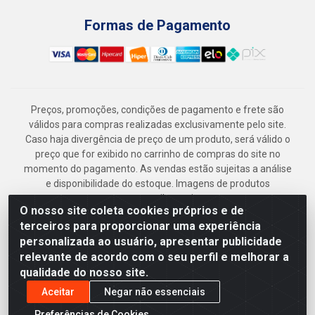
Formas de Pagamento
Preços, promoções, condições de pagamento e frete são
válidos para compras realizadas exclusivamente pelo site.
Caso haja divergência de preço de um produto, será válido o
preço que for exibido no carrinho de compras do site no
momento do pagamento. As vendas estão sujeitas a análise
e disponibilidade do estoque. Imagens de produtos
meramente ilustrativas.
O nosso site coleta cookies próprios e de
Armazém Jenipapo Materiais de Construção em Geral
terceiros para proporcionar uma experiência
LTDA - Rua das Flores, 2691 - Guabiraba, Recife/PE - CEP
personalizada ao usuário, apresentar publicidade
52.291-630 - CNPJ 41.097.379/0001-
relevante de acordo com o seu perfil e melhorar a
qualidade do nosso site.
Aceitar
Negar não essenciais
Preferências de Cookies