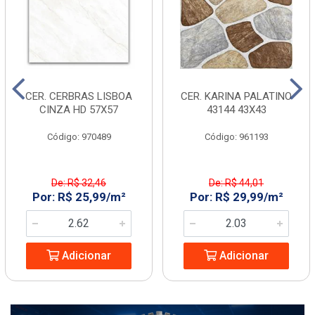
CER. CERBRAS LISBOA
CER. KARINA PALATINO
CINZA HD 57X57
43144 43X43
Código: 970489
Código: 961193
De: R$ 32,46
De: R$ 44,01
Por: R$ 25,99/m²
Por: R$ 29,99/m²
Adicionar
Adicionar