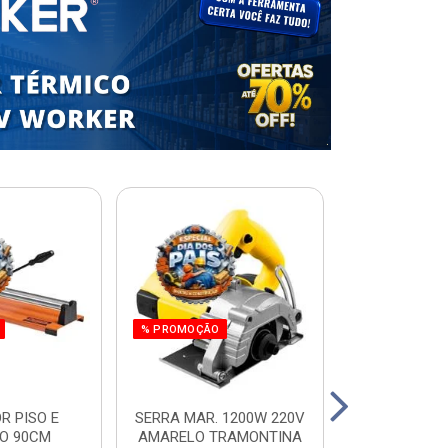
% PROMOÇÃO
R PISO E
SERRA MAR. 1200W 220V
ESCADA RES.
O 90CM
AMARELO TRAMONTINA
ALUM