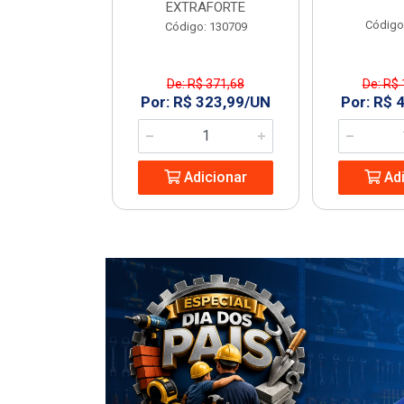
EXTRAFORTE
: 963994
Código
Código: 130709
De: R$ 371,68
De: R$ 
1,23/UN
Por: R$ 323,99/UN
Por: R$ 
icionar
Adicionar
Adi