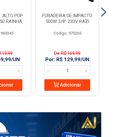
. ALTO POP
FURADEIRA DE IMPACTO
PIA C/COL
C50 RAINHA
500W 3/8” 220V RAZI
GARDENIA
 969345
Código: 970265
Código
 119,99
De: R$ 169,99
De: R$ 
69,99/UN
Por: R$ 129,99/UN
Por: R$ 1
cionar
Adicionar
Adic