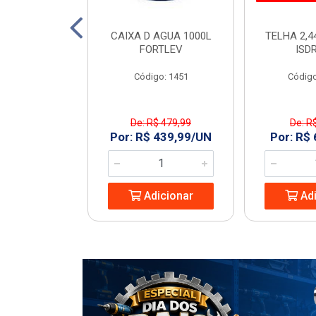
TO 150 SN 6M
CAIXA D AGUA 1000L
TELHA 2,4
ECON
FORTLEV
ISD
: 968977
Código: 1451
Código
De: R$ 479,99
De: R
8,74/UN
Por: R$ 439,99/UN
Por: R$
icionar
Adicionar
Adi