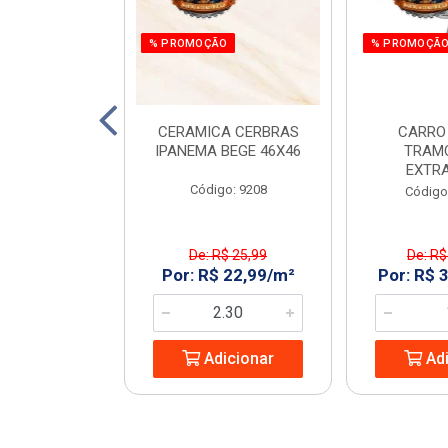
% PROMOÇÃO
% PROMOÇÃ
 E PARAF 12V
CERAMICA CERBRAS
CARRO
3PCS RAZI
IPANEMA BEGE 46X46
TRAM
EXTR
: 970266
Código: 9208
Código
$ 161,55
De: R$ 25,99
De: R$
 119,99/UN
Por: R$ 22,99/m²
Por: R$ 
icionar
Adicionar
Adi