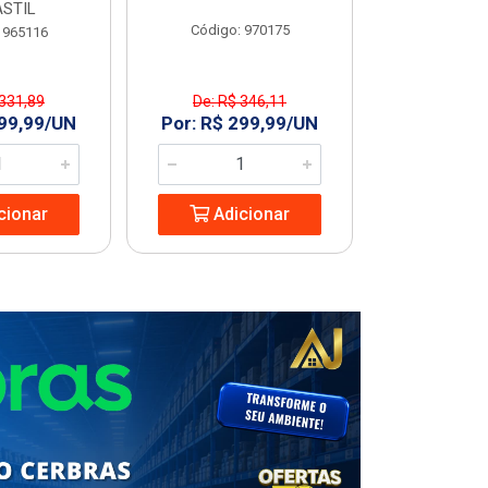
STIL
Código: 970175
Código
 965116
 331,89
De: R$ 346,11
R$ 227
299,99/UN
Por: R$ 299,99/UN
Adic
cionar
Adicionar