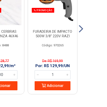
% PROMOÇÃO
 CERBRAS
FURADEIRA DE IMPACTO
SERRA MAR. 
INZA 46X46
500W 3/8” 220V RAZI
AMARELO T
: 8488
Código: 970265
Código:
 28,77
De: R$ 169,99
De: R$ 
22,99/m²
Por: R$ 129,99/UN
Por: R$ 2
cionar
Adicionar
Adic