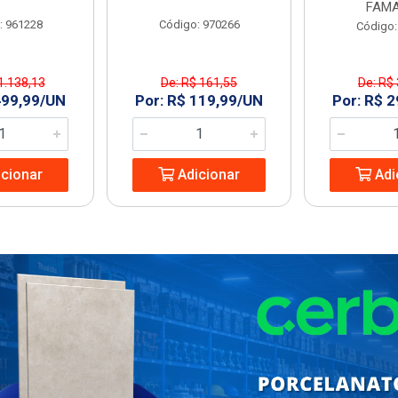
FAMA
: 961228
Código: 970266
Código:
1.138,13
De: R$ 161,55
De: R$
499,99/UN
Por: R$ 119,99/UN
Por: R$ 
cionar
Adicionar
Adi