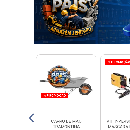
% PROMOÇÃ
% PROMOÇÃO
220W ORBITAL
CARRO DE MAO
KIT INVERS
 WORKER
TRAMONTINA
MASCARA 