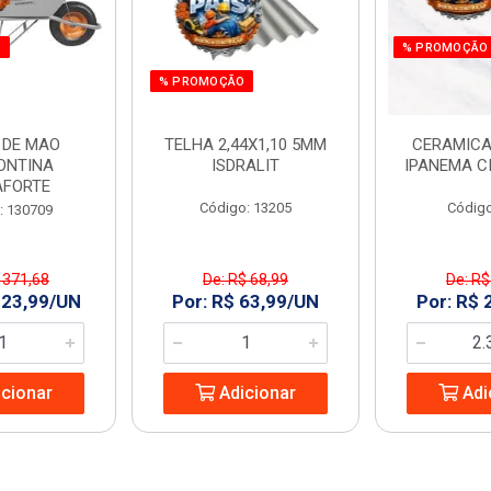
O
% PROMOÇÃO
% PROMOÇÃO
 DE MAO
TELHA 2,44X1,10 5MM
CERAMICA
ONTINA
ISDRALIT
IPANEMA C
AFORTE
Código: 13205
Código
: 130709
 371,68
De: R$ 68,99
De: R$
323,99/UN
Por: R$ 63,99/UN
Por: R$ 
cionar
Adicionar
Adi