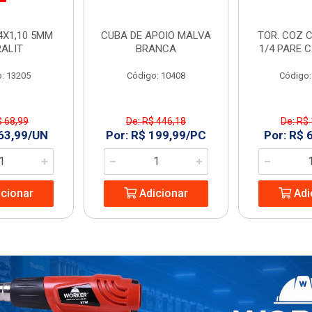
4X1,10 5MM
CUBA DE APOIO MALVA
TOR. COZ C
RALIT
BRANCA
1/4 PARE 
: 13205
Código: 10408
Código:
$ 68,99
De: R$ 446,18
De: R$
 63,99/UN
Por: R$ 199,99/PC
Por: R$ 
cionar
Adicionar
Adi